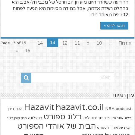
ההודעה ששחרר היום מועדון הכדורסל של מכבי תל-אביב היא
בהחלט רעידת אדמה, אבל במידה מסוימת היא הגיעה לפחות
12 שנים מאוחר מדי
המשך לקרוא »
13
14
12
11
«
10
...
« First
Page 13 of 15
»
15
ענן תגיות
hazavit.co.il
Hazavit
NBA
podcast
אהוד ריבן
בלוג ספורט
ביתר ירושלים
ברצלונה
בלוג
אתר הזווית
ברק קורן בלוג
הבית של אוהדי הספורט
הבית של אוהדי הספורט