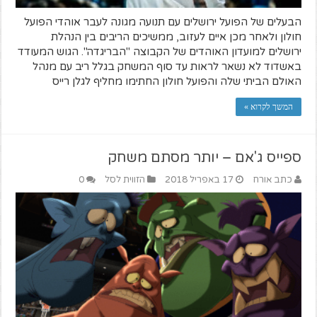
הבעלים של הפועל ירושלים עם תנועה מגונה לעבר אוהדי הפועל
חולון ולאחר מכן איים לעזוב, ממשיכים הריבים בין הנהלת
ירושלים למועדון האוהדים של הקבוצה "הבריגדה". הגוש המעודד
באשדוד לא נשאר לראות עד סוף המשחק בגלל ריב עם מנהל
האולם הביתי שלה והפועל חולון החתימו מחליף לגלן רייס
המשך לקרוא »
ספייס ג'אם – יותר מסתם משחק
כתב אורח
17 באפריל 2018
הזווית לסל
0