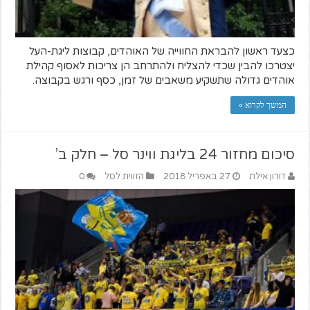
כצעד ראשון להבראת החווייה של האוהדים, קבוצות ליגת-העל
יצטרכו להבין שכדי להצליח ולהתרחב הן צריכות לאסוף קהילת
אוהדים גדולה שתשקיע משאבים של זמן, כסף ורגש בקבוצה.
המשך לקרוא »
סיכום מחזור 24 בליגת ווינר סל – חלק ב’
דורון אילת
27 באפריל 2018
הזווית לסל
0