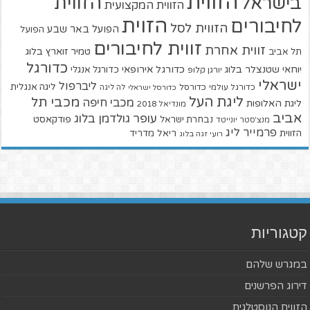
הזווית
הזווית
בישראל
הזווית המקצועית
הזוית
לחיבורים
הזווית לסל
הפועל באר שבע
הפועל
זווית לחיבורים
זווית אחרת
טמיר זוארץ בלוג
תל אביב
כדורגל
יוחאי שטנצלר בלוג
כדורגל אירופאי
כדורגל אנגלי
יורגן קלופ
ישראלי
ליברפול
ליגה אנגלית
כדורגל עולמי
כדורסל
כדורסל ישראלי
לה ליגה
ליגת העל
מכבי תל
מכבי חיפה
ליגת האלופות
מונדיאל 2018
אביב
עופר גולדמן בלוג
פודקאסט
נבחרת ישראל
מנצ'סטר יונייטד
פרמייר ליג
הזווית
ריאל מדריד
רועי זגה בלוג
קטגוריות
במגרש שלהם
דירוג הפרשנים
הזווית הנוסטלגית