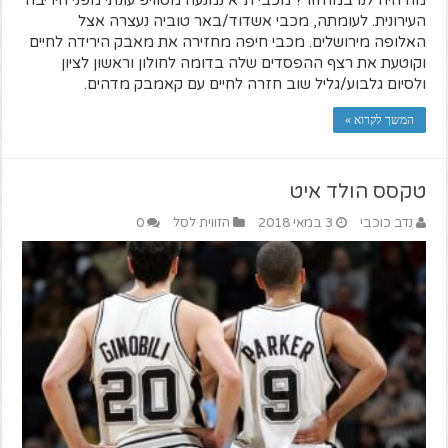
העירונית. לעומתה, מכבי אשדוד/באר טוביה נעצרה אצל
האלופה מירושלים. מכבי חיפה מחזירה את מאבק הירידה לחיים
וקוטעת את רצף ההפסדים שלה בדומה לחולון וראשון לציון
ולסיום גלבוע/גליל שוב חזרה לחיים עם קאמבק מדהים.
המשך לקרוא »
טקסס הולד איט
נדב כוכבי
3 במאי 2018
הזווית לסל
0