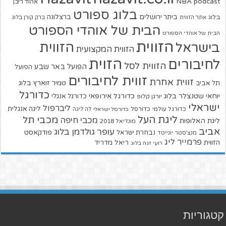
NBA
podcast
אהוד ריבן
בלוג ספורט
ביתר ירושלים
ברצלונה
בלוג
אתר הזווית
ברק קורן בלוג
הבית של אוהדי הספורט
הבית של אוהדי הספורט
הזווית
הזווית
בישראל
הזווית המקצועית
הזוית
לחיבורים
הזווית לסל
הפועל באר שבע
הפועל
זווית לחיבורים
זווית אחרת
טמיר זוארץ בלוג
תל אביב
כדורגל
יוחאי שטנצלר בלוג
כדורגל אירופאי
כדורגל אנגלי
יורגן קלופ
ישראלי
ליברפול
ליגה אנגלית
כדורגל עולמי
כדורסל
כדורסל ישראלי
לה ליגה
ליגת העל
מכבי תל
מכבי חיפה
ליגת האלופות
מונדיאל 2018
אביב
עופר גולדמן בלוג
פודקאסט
נבחרת ישראל
מנצ'סטר יונייטד
פרמייר ליג
הזווית
ריאל מדריד
רועי זגה בלוג
קטגוריות