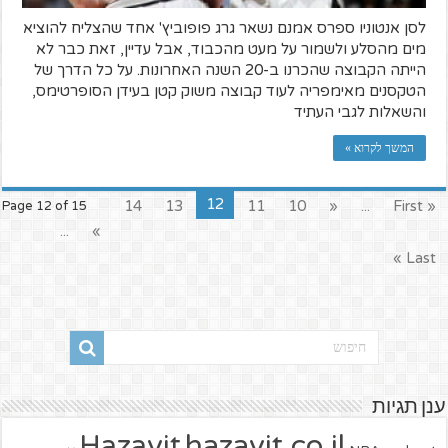
לסן אנטוניו ספרס אמנם נשאר גרג פופוביץ' אחד שהצליח להוציא
מים מהסלע ולשמור על מעט מהכבוד, אבל עדיין, זאת כבר לא
הייתה הקבוצה שהכרנו ב-20 השנה האחרונות. על כל הדרך של
הטקסנים מאימפריה לעוד קבוצה משוק קטן בעידן הסופרטימס,
והשאלות לגבי העתיד
המשך לקרוא »
12
14
13
11
10
«
...
« First
Page 12 of 15
...
»
Last »
ענן תגיות
hazavit.co.il
Hazavit