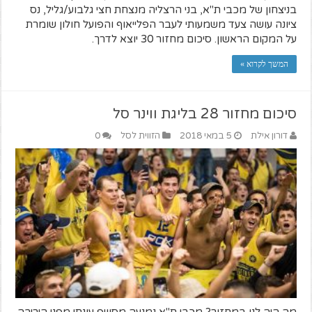
בניצחון של מכבי ת"א, בני הרצליה מנצחת חצי גלבוע/גליל, נס
ציונה עושה צעד משמעותי לעבר הפלייאוף והפועל חולון שומרת
על המקום הראשון. סיכום מחזור 30 יוצא לדרך.
המשך לקרוא »
סיכום מחזור 28 בליגת ווינר סל
דורון אילת
5 במאי 2018
הזווית לסל
0
מה היה לנו במחזור? מכבי ת"א נמנעה מסוויפ עונתי מפני היריבה