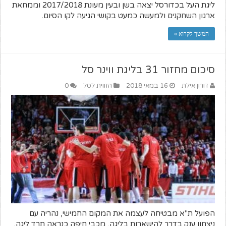
ליגת העל בכדורסל יצאה בשן ובעין מעונת 2017/2018 וממחאת
ארגון השחקנים ולמעשה כמעט בקושי הגיעה לקו הסיום.
המשך לקרוא »
סיכום מחזור 31 בליגת ווינר סל
דורון אילת
16 במאי 2018
הזווית לסל
0
הפועל ת"א מבטיחה לעצמה את המקום החמישי, נהריה עם
ניצחון ענק בדרך להישארות בליגה, מכבי חיפה כנראה תרד ליגה,