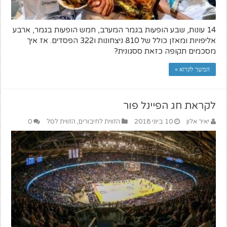
14 עונות, שבע הופעות בגמר המערב, חמש הופעות בגמר, ארבע
אליפויות ומאזן כולל של 810 ניצחונות ו322 הפסדים. אז איך
מסכמים תקופה כזאת ססגונית?
המשך לקרוא »
לקראת חג הפיינל פור
יאיר אלון
10 ביוני 2018
הזווית לחיבורים
,
הזווית לסל
0