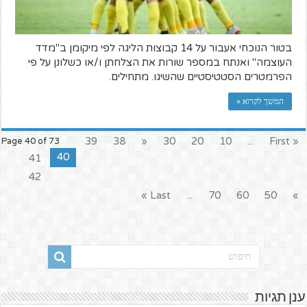
בטור הנוכחי אעבור על 14 קבוצות הליגה לפי מיקומן ב"מדד
העוצמה" ואנתח במספר שורות את הצלחתן ו/או כשלונן על פי
הפרמטרים הסטטיסטיים שהשיגו. מתחילים.
המשך לקרוא »
39
38
«
30
20
10
...
« First
Page 40 of 73
40
41
42
Last »
...
70
60
50
»
ענן תגיות