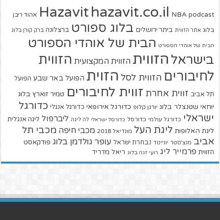
hazavit.co.il
Hazavit
NBA
podcast
אהוד ריבן
בלוג ספורט
ביתר ירושלים
ברצלונה
בלוג
אתר הזווית
ברק קורן בלוג
הבית של אוהדי הספורט
הבית של אוהדי הספורט
הזווית
הזווית
בישראל
הזווית המקצועית
הזוית
לחיבורים
הזווית לסל
הפועל באר שבע
הפועל
זווית לחיבורים
זווית אחרת
טמיר זוארץ בלוג
תל אביב
כדורגל
יוחאי שטנצלר בלוג
כדורגל אירופאי
כדורגל אנגלי
יורגן קלופ
ישראלי
ליברפול
ליגה אנגלית
כדורגל עולמי
כדורסל
כדורסל ישראלי
לה ליגה
ליגת העל
מכבי תל
מכבי חיפה
ליגת האלופות
מונדיאל 2018
אביב
עופר גולדמן בלוג
פודקאסט
נבחרת ישראל
מנצ'סטר יונייטד
פרמייר ליג
הזווית
ריאל מדריד
רועי זגה בלוג