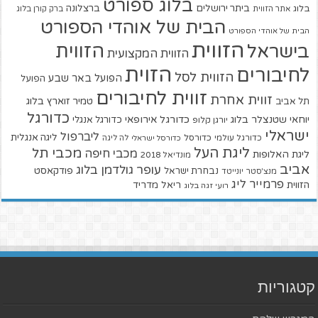
בלוג ספורט
ביתר ירושלים
ברצלונה
בלוג
אתר הזווית
ברק קורן בלוג
הבית של אוהדי הספורט
הבית של אוהדי הספורט
הזווית
הזווית
בישראל
הזווית המקצועית
הזוית
לחיבורים
הזווית לסל
הפועל באר שבע
הפועל
זווית לחיבורים
זווית אחרת
טמיר זוארץ בלוג
תל אביב
כדורגל
יוחאי שטנצלר בלוג
כדורגל אירופאי
כדורגל אנגלי
יורגן קלופ
ישראלי
ליברפול
ליגה אנגלית
כדורגל עולמי
כדורסל
כדורסל ישראלי
לה ליגה
ליגת העל
מכבי תל
מכבי חיפה
ליגת האלופות
מונדיאל 2018
אביב
עופר גולדמן בלוג
פודקאסט
נבחרת ישראל
מנצ'סטר יונייטד
פרמייר ליג
הזווית
ריאל מדריד
רועי זגה בלוג
קטגוריות