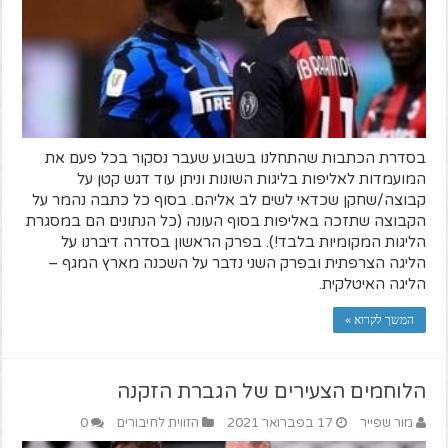
בסדרת הכתבות שהתחלנו בשבוע שעבר נסקור בכל פעם את
המועמדות לאליפות בליגות השונות וניתן עוד דגש קטן על
קבוצה/שחקן שכדאי לשים לב אליהם. בסוף כל כתבה נהמר על
הקבוצה שתזכה באליפות בסוף העונה (כל הנתונים הם במסגרת
הליגות המקומיות בלבד!). בפרק הראשון בסדרה דיברנו על
הליגה הצרפתית ובפרק השני נדבר על השכנה מארץ המגף –
הליגה האיטלקית.
המשך לקרוא »
הלוחמים הצעירים של הגברת הזקנה
מור שפייר
17 בפברואר 2021
הזווית לחיבורים
0