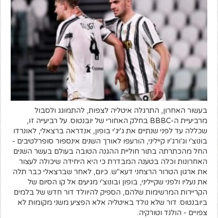
בעשור האחרון, התרגלה איטליה לצפות, להתמוגג ולסבול
מרביעיית ה-BBBC בחלק האחורי של יובנטוס. על רביעייה זו,
שכללה עד לפני שנתיים את ג'יג'י בופון, אנדראה ברצאלי, לאונרדו
בונוצ'י וג'ורג'יו קייליני, הורעפו לאורך השנים אינספור סופרלטיבים -
החל מהכתרתה בתור חוליית ההגנה הטובה בעולם בעשר השנים
האחרונות וכלה בטענה המבדרת כי היא היחידה שיכולה לעצור
את ארגון הטרור הרצחני דעא"ש. כיום, לאחר שברצאלי כבר תלה
את נעליו ולפני שקייליני, בופון ובונוצ'י מגיעים אל קו הסיום של
הקריירות המרשימות שלהם, הספיק להיוולד דור חדש של בלמים
ביובנטוס. דור שלא נולד באיטליה אלא הפציע משני מקומות לא
צפויים - הולנד וטורקיה.