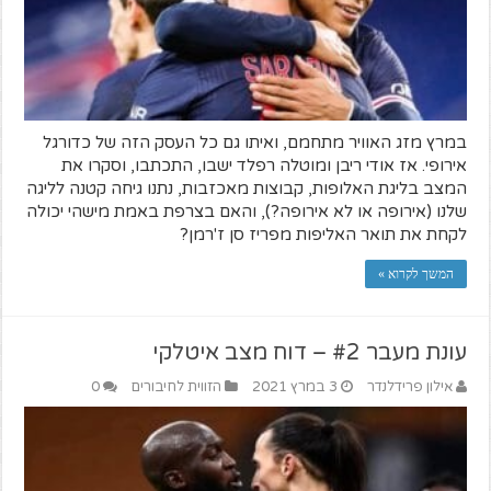
במרץ מזג האוויר מתחמם, ואיתו גם כל העסק הזה של כדורגל
אירופי. אז אודי ריבן ומוטלה רפלד ישבו, התכתבו, וסקרו את
המצב בליגת האלופות, קבוצות מאכזבות, נתנו גיחה קטנה לליגה
שלנו (אירופה או לא אירופה?), והאם בצרפת באמת מישהי יכולה
לקחת את תואר האליפות מפריז סן ז'רמן?
המשך לקרוא »
עונת מעבר #2 – דוח מצב איטלקי
אילון פרידלנדר
3 במרץ 2021
הזווית לחיבורים
0