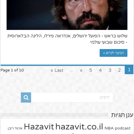
שלוש בראש - הפועל ירושלים, אנדראה פירלו, הליגה הבלארוסית
- סיכום שבועי עולמי
המשך לקרוא »
1
Last »
...
»
5
4
3
2
Page 1 of 10
ענן תגיות
hazavit.co.il
Hazavit
NBA
podcast
אהוד ריבן