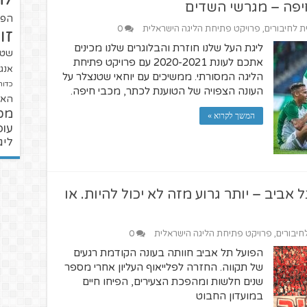
יפה – מגרשי השדים
הפו
ית לחיבורים
,
פרויקט פתיחת הליגה הישראלית
0
זו
ליגת העל שלנו חוזרת והבלוגרים שלנו מכינים
שטנ
אתכם לעונת 2020-2021 עם פרויקט פתיחת
אנגל
הליגה המסורתי. ממשיכים עם יוחאי שטנצלר על
כדור
העונה הצפויה של הטוענת לכתר, מכבי חיפה.
האל
מכ
המשך לקרוא »
עופ
ליג
אביב – יותר גרוע מזה לא יכול להיות. או
לחיבורים
,
פרויקט פתיחת הליגה הישראלית
0
הפועל תל אביב חוותה בעונה הקודמת רגעים
של תקווה. החזרה לפלייאוף העליון אחרי מספר
שנים חלשות ומהפכת הצעירים, הפיחו חיים
במועדון החבוט