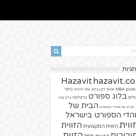
תגיות
hazavit.co.
Hazavit
NBA
podc
ביתר
אהוד ריבן בלוג
אתר הזווית
בלוג ספורט
שלים
ברצלונה
ברק קורן
הבית של
הבית של אוהדי הספורט
הדי הספורט בישראל
ווית
הזווית
הזווית המקצועית
הזוית
יבורים