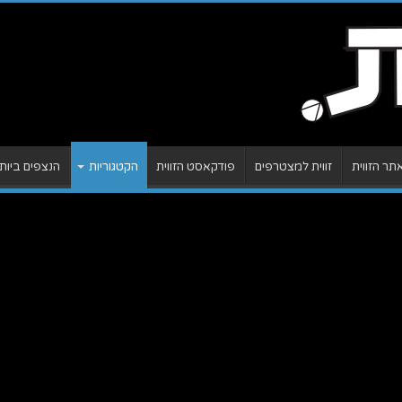
ר הזווית
זווית למצטרפים
פודקאסט הזווית
הקטגוריות
הנצפים ביות