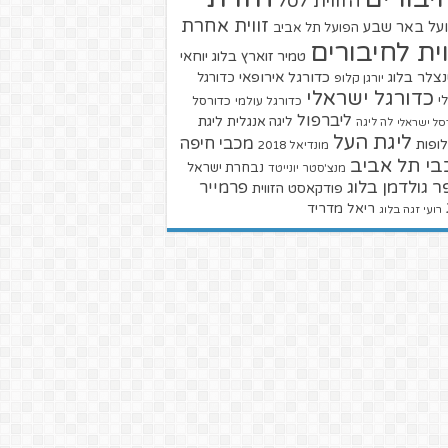
הזווית לסל
זווית אחרת
על באר שבע
הפועל תל אביב
וית לחיבורים
טמיר זוארץ בלוג
יוחאי
צלר בלוג
כדורגל אירופאי
כדורגל
יורגן קלופ
כדורגל ישראלי
י
כדורגל עולמי
כדורסל
ליברפול
ליגת
ליגה אנגלית
סל ישראלי
לה ליגה
ליגת העל
מכבי חיפה
ופות
מונדיאל 2018
בי תל אביב
נבחרת ישראל
מנצ'סטר יונייטד
ר גולדמן בלוג
פרמייר
פודקאסט הזווית
ריאל מדריד
רועי זגה בלוג