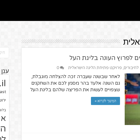
אלית
 לחיבורים
,
פרויקט פתיחת הליגה הישראלית
0
ענן 
לאחר שבשנה שעברה זכה להצלחה מוגבלת,
il
גם השנה אלעד בהר מסמן לכם את השחקנים
שצפויים לעשות את הפריצה שלהם בליגת העל
ast
ירו
המשך לקרוא »
בלוג
או
הז
לח