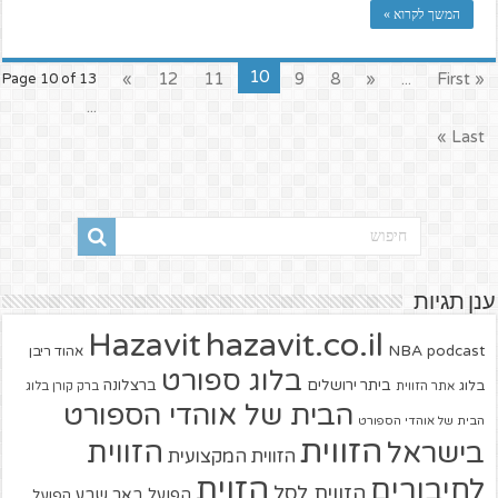
המשך לקרוא »
10
»
12
11
9
8
«
...
« First
Page 10 of 13
...
Last »
ענן תגיות
hazavit.co.il
Hazavit
NBA
podcast
אהוד ריבן
בלוג ספורט
ביתר ירושלים
ברצלונה
בלוג
אתר הזווית
ברק קורן בלוג
הבית של אוהדי הספורט
הבית של אוהדי הספורט
הזווית
הזווית
בישראל
הזווית המקצועית
הזוית
לחיבורים
הזווית לסל
הפועל באר שבע
הפועל