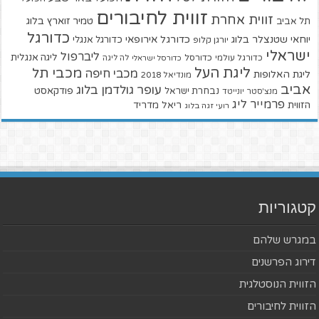
זווית לחיבורים
זווית אחרת
טמיר זוארץ בלוג
תל אביב
כדורגל
יוחאי שטנצלר בלוג
כדורגל אירופאי
כדורגל אנגלי
יורגן קלופ
ישראלי
ליברפול
ליגה אנגלית
כדורגל עולמי
כדורסל
כדורסל ישראלי
לה ליגה
ליגת העל
מכבי תל
מכבי חיפה
ליגת האלופות
מונדיאל 2018
אביב
עופר גולדמן בלוג
פודקאסט
נבחרת ישראל
מנצ'סטר יונייטד
פרמייר ליג
הזווית
ריאל מדריד
רועי זגה בלוג
קטגוריות
במגרש שלהם
דירוג הפרשנים
הזווית הנוסטלגית
הזווית לחיבורים