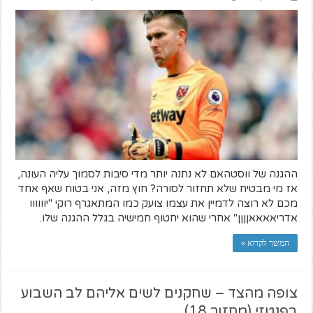
ההגנה של ווסטהאם לא נתנה יותר מדי סיבות לסמוך עליה העונה,
אז מי מבטיח שלא תחזור לסורה? חוץ מזה, אני בטוח שאף אחד
מכם לא רוצה לדמיין את עצמו צועק כמו המתאגרף רוקי "יוווווו
אדריאאאאןןןן" אחרי שהוא יחטוף חמישיה בגלל ההגנה שלו.
המשך לקרוא »
צופה מהצד – שחקנים לשים אליהם לב השבוע
בפנטזי (מחזור 18)