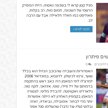
מגיל קטן קראו לי בשכונה גאטוזו, הייתי המפרק
הרשמי של השכונה, חמום מוח, רב בקלות,
פאוליסט כמו חאלד חלאיילה אבל עם הרבה
לב.
המשך לקרוא »
ים פיתרון
ת לחיבורים
0
האפרוריות והעובדה שהכוכב הגדול הוא בכלל
שוער, גרמו לכישלון. לדוגמא, במונדיאל 2006
למרצ'לו ליפי המאמן היה כאב ראש בהתקפה
בדמותם של דל פיירו, טוטי, אינזאגי, לוקה טוני,
גילארדינו ויאקווינטה. להבדיל מליפי, לונטורה
המאמן בקמפיין האחרון לא הייתה אפשרות
יותר מדי לבחור: אימובילה, גביאדיני, זאזה
ובלוטי (עליו עוד נדבר) שהשלימו סגל אפור