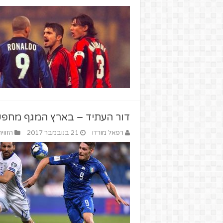
דור העתיד – בארץ המגף מחפש
רפאל מורדו
21 בנובמבר 2017
הזווי