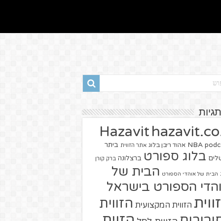
תגיות
hazavit.co.
Hazavit
NBA
podc
ביתר
אהוד ריבן בלוג
אתר הזווית
בלוג ספורט
שלים
ברצלונה
ברק קורן
הבית של
הבית של אוהדי הספורט
הדי הספורט בישראל
ווית
הזווית
הזווית המקצועית
הזוית
יבורים