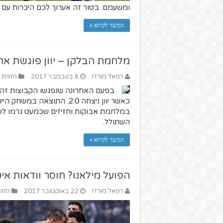
ומשעמם. בטור זה אערוך לכם היכרות עם ש
המשך לקרוא »
מלחמת הבלקן – יוון פוגשת את
רפאל מורדו
6 בנובמבר 2017
הזווית 
כאשר יוון ניצחה 2:0. התוצ
במלחמת אבוקות וחזיזים שכמעט גרמו לפ
השתולל.
המשך לקרוא »
הפועל מילאנו? חוסר וודאות איט
רפאל מורדו
22 באוקטובר 2017
הזוו