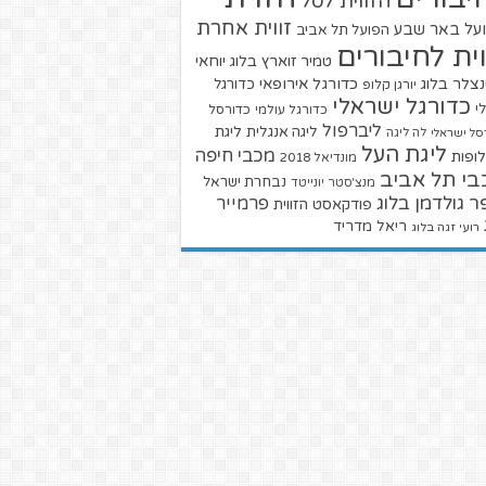
הזווית לסל
זווית אחרת
על באר שבע
הפועל תל אביב
וית לחיבורים
טמיר זוארץ בלוג
יוחאי
צלר בלוג
כדורגל אירופאי
כדורגל
יורגן קלופ
כדורגל ישראלי
י
כדורגל עולמי
כדורסל
ליברפול
ליגת
ליגה אנגלית
סל ישראלי
לה ליגה
ליגת העל
מכבי חיפה
ופות
מונדיאל 2018
בי תל אביב
נבחרת ישראל
מנצ'סטר יונייטד
ר גולדמן בלוג
פרמייר
פודקאסט הזווית
ריאל מדריד
רועי זגה בלוג