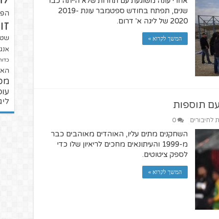
אחרי עונה משוגעת עם תחרות שלא הייתה כבר
שנים, תפתח בחודש ספטמבר עונת 2019-
הפו
2020 של ליגה א' דרום.
זו
שטנ
המשך לקרוא »
אנגל
כדור
האל
מכ
עופ
ליג
עם תוספות
ת לחיבורים
0
השחקנים מתים עליו, האוהדים מאוהבים כבר
מ-1999 והעיתונאים מחכים לריאיון שלו כדי
לספק ציטוטים.
המשך לקרוא »