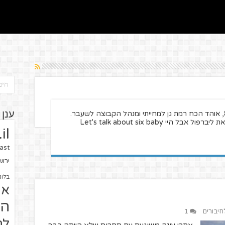
בן 25 עם היגיון של בן 8, אוהד הכח רמת גן למחייתי ומנהל הקבוצה לשעבר.
ענן 
 היי Let's talk about six baby
il
ast
ירו
בלוג
או
הז
לחיבורים
1
לח