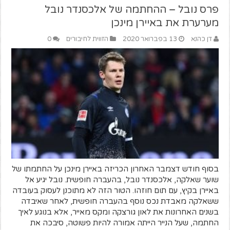
פרס נובל – ההחתמה של אלכסנדר נובל
מערערת את באיירן מינכן
דן כהנא
13 בפברואר 2020
הזווית לחיבורים
0
בסוף חודש דצמבר האחרון הכריזה באיירן מינכן על החתמתו של
שוער שאלקה, אלכסנדר נובל, בהעברה חופשית. נובל יגיע אל
באיירן בקיץ, עם תום חוזהו. הטור הזה לא מתוכנן לעסוק בעובדה
ששאלקה מאבדת נכס נוסף בהעברה חופשית, לאחר שאיבדה
בשנים האחרונות את לאון גורצקה ומקס מאייר, אלא בנוגע לאיך
החתמה, שעל הנייר הייתה אמורה להיות פשוטה, סיבכה את