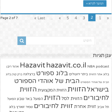
המשך לקרוא »
2
Last »
...
»
5
4
3
1
«
Page 2 of 7
ענן תגיות
hazavit.co.il
Hazavit
NBA
podcast
אהוד ריבן
בלוג ספורט
ביתר ירושלים
ברצלונה
בלוג
אתר הזווית
ברק קורן בלוג
הבית של אוהדי הספורט
הבית של אוהדי הספורט
הזווית
הזווית
בישראל
הזווית המקצועית
הזוית
לחיבורים
הזווית לסל
הפועל באר שבע
הפועל
זווית לחיבורים
זווית אחרת
טמיר זוארץ בלוג
תל אביב