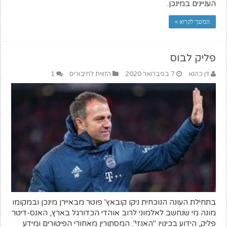
העניינים במינכן.
המשך לקרוא »
פליק לבוס
דן כהנא
7 בפברואר 2020
הזווית לחיבורים
1
בתחילת העונה הנוכחית ניקו קובאץ' פוטר מבאיירן מינכן ובמקומו
מונה מי שנחשב לאלמוני לרוב אוהדי הכדורגל בארץ, האנס-דיטר
פליק, הידוע בכינויו "האנזי". המסתורין מאחורי הפיטורים ומידע