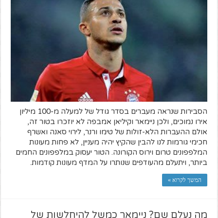
הסבירות שנראה מעברים בסדר גודל של למעלה מ-100 מיליון
אירו נמוכים, ולכן ניימאר וקיליאן אמבפה לא יוזכרו בטור זה,
אולם ההעברות הלא-זולות של טימו ורנר, לירוי סאנה ואשרף
חכימי גורמות לנו להבין שהקיץ יהיה מעניין, לא פחות מעונות
המלפפונים טרום וירוס הקורונה. הטור יעסוק במלפפונים החמים
ביותר, ויתעלם מהעודפים שנותרו על המדף מעונות קודמות.
המשך לקרוא »
מה נעלם שם? ניימאר כמשל להיחלשות של