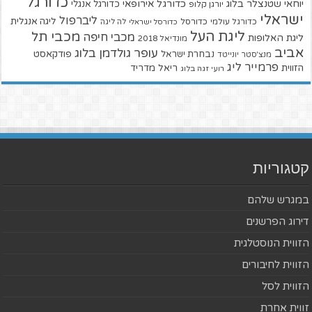
כדורגל
יוחאי שטנצלר בלוג
כדורגל אירופאי
כדורגל אנגלי
יורגן קלופ
ישראלי
ליברפול
ליגה אנגלית
כדורגל עולמי
כדורסל
כדורסל ישראלי
לה ליגה
ליגת העל
מכבי תל
מכבי חיפה
ליגת האלופות
מונדיאל 2018
אביב
עופר גולדמן בלוג
פודקאסט
נבחרת ישראל
מנצ'סטר יונייטד
פרמייר ליג
הזווית
ריאל מדריד
רועי זגה בלוג
קטגוריות
במגרש שלהם
דירוג הפרשנים
הזווית הנוסטלגית
הזווית לחיבורים
הזווית לסל
זווית אחרת