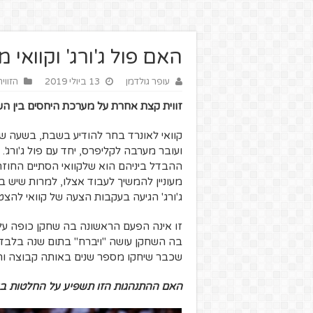
האם פול ג'ורג' וקוואי
עופר גולדמן
13 ביולי 2019
הזווי
זווית קצת אחרת על מערכת היחסים בין הש
קוואי לאונרד בחר להודיע בשבת, בשעה שתיי
ועובר מערבה לקליפרס, יחד עם פול ג'ורג'.
ההבדל ביניהם הוא שלקוואי הסתיים החוזה ו
מעוניין להמשיך לעבוד אצלו, למרות שיש ב
ג'ורג' הגיעה בעקבות הצעה של קוואי להצט
זו אינה הפעם הראשונה בה שחקן כופה על
בה השחקן עושה "ויברח" בתום שנה בלבד 
שכבר שיחקו מספר שנים באותה קבוצה וה
האם ההתנהגות הזו תשפיע על החלטות ב