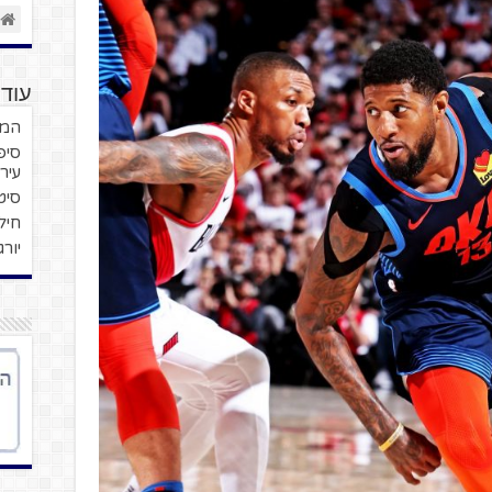
עוד 
המער
סיפ
עיר
סיט
חילו
יור