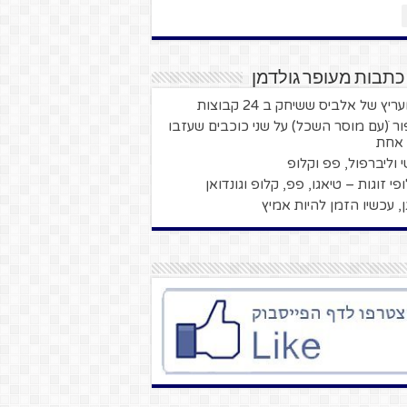
כתבות מעופר גולדמן
יץ של אלביס ששיחק ב 24 קבוצות
ור ׁ(עם מוסר השכל) על שני כוכבים שעזבו
 אחת
י וליברפול, פפ וקלופ
פי זוגות – טיאגו, פפ, קלופ וגונדואן
גן, עכשיו הזמן להיות אמיץ