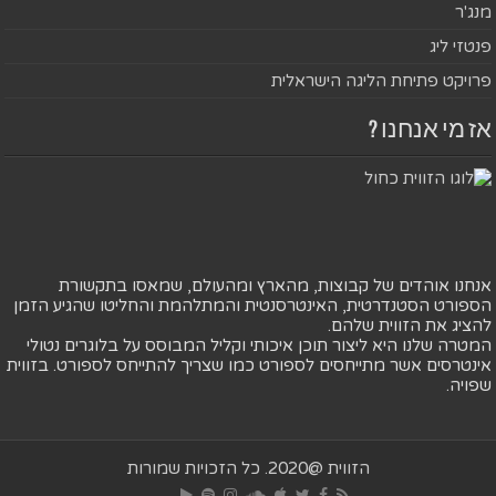
מנג'ר
פנטזי ליג
פרויקט פתיחת הליגה הישראלית
אז מי אנחנו ?
אנחנו אוהדים של קבוצות, מהארץ ומהעולם, שמאסו בתקשורת
הספורט הסטנדרטית, האינטרסנטית והמתלהמת והחליטו שהגיע הזמן
להציג את הזווית שלהם.
המטרה שלנו היא ליצור תוכן איכותי וקליל המבוסס על בלוגרים נטולי
אינטרסים אשר מתייחסים לספורט כמו שצריך להתייחס לספורט. בזווית
שפויה.
הזווית @2020. כל הזכויות שמורות