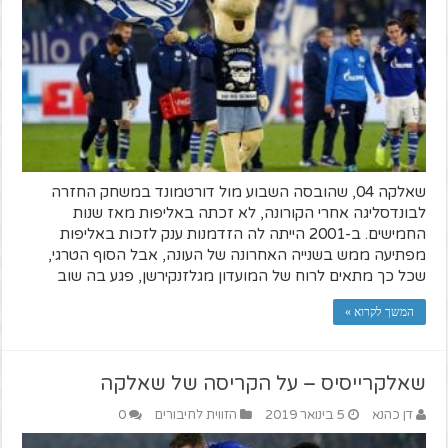
שאלקה 04, שהובסה השבוע מול דורטמונד במשחק החזרה
לבונדסליגה אחרי הקורונה, לא זכתה באליפות מאז שנות
החמישים. ב-2001 הייתה לה הזדמנות ענק לזכות באליפות
מפתיעה ממש בשנייה האחרונה של העונה, אבל הסוף הטרגי,
שכל כך מתאים לרוח של המועדון מגלזנקירשן, פגע בה שוב
המשך לקרוא »
שאלקרייסיס – על הקריסה של שאלקה
דן כהנא
5 בינואר 2019
הזווית לחיבורים
0