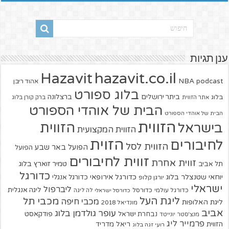
ענן תגיות
hazavit.co.il
Hazavit
NBA
podcast
אהוד ריבן
בלוג ספורט
ביתר ירושלים
ברצלונה
בלוג
אתר הזווית
ברק קורן בלוג
הבית של אוהדי הספורט
הבית של אוהדי הספורט
הזווית
הזווית
בישראל
הזווית המקצועית
הזוית
לחיבורים
הזווית לסל
הפועל באר שבע
הפועל
זווית לחיבורים
זווית אחרת
טמיר זוארץ בלוג
תל אביב
כדורגל
יוחאי שטנצלר בלוג
כדורגל אירופאי
כדורגל אנגלי
יורגן קלופ
ישראלי
ליברפול
ליגה אנגלית
כדורגל עולמי
כדורסל
כדורסל ישראלי
לה ליגה
ליגת העל
מכבי תל
מכבי חיפה
ליגת האלופות
מונדיאל 2018
אביב
עופר גולדמן בלוג
פודקאסט
נבחרת ישראל
מנצ'סטר יונייטד
פרמייר ליג
הזווית
ריאל מדריד
רועי זגה בלוג