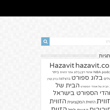
תגיות
hazavit.co.
Hazavit
NBA
podc
ביתר
אהוד ריבן בלוג
אתר הזווית
בלוג ספורט
שלים
ברצלונה
ברק קורן
הבית של
הבית של אוהדי הספורט
הדי הספורט בישראל
ווית
הזווית
הזווית המקצועית
הזוית
יבורים