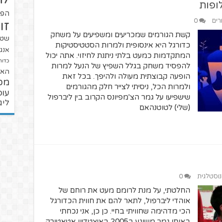
ופות
הפו
רים
0
זו
קשת הגורמים שמכריעים ומשפיעים על משחק
שטנ
כדורגל היא אינסופית ולמרות הסטטיסטיקות
אנגל
המתקדמות כמעט בלתי ניתנת לחיזוי. אתה יכול
כדור
להפסיד משחק בגלל השפיץ של הנעל למרות
האל
הופעה קבוצתית מעולה ולהיפך. בכל זאת
מכ
ולמרות הכל, ניסיתי לצייר חלק מהגורמים
עופ
שישפיעו על גמר הצ'מפיונס הקרוב בין ליברפול
ליג
(שלי) לטוטנהאם
נוסטלגית
0
החלטתי, על מנת לרומם מעט את רוחם של
אוהדי ליברפול, לתאר להם את חווית הכדורגל
הכי מדהימה שחוויתי בחיי. כן כן, אני נכחתי
באותו גמר משוגע ב2005 באיצטדיון אטאטורק