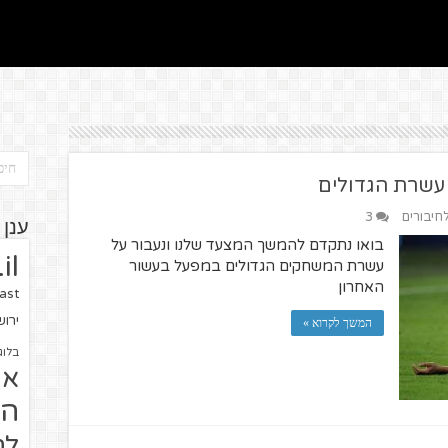
עשרת הגדולים
לחיבורים
3
ענן 
בואו נתקדם להמשך המצעד שלנו ונעבור על
il
עשרת המשחקים הגדולים במפעל בעשור
האחרון
ast
ירו
המשך לקרוא »
בלוג
או
הז
לח