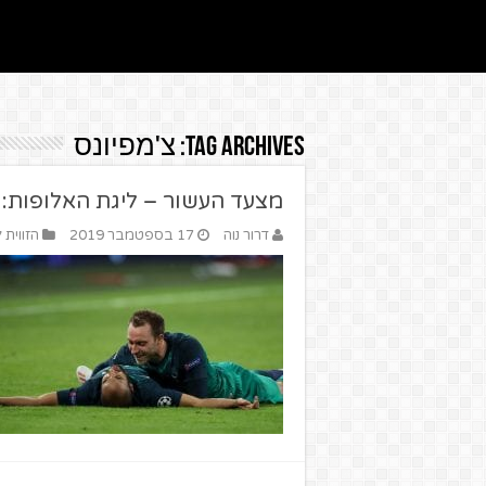
Tag Archives:
צ'מפיונס
מצעד העשור – ליגת האלופות: 
דרור נוה
17 בספטמבר 2019
הזווית 