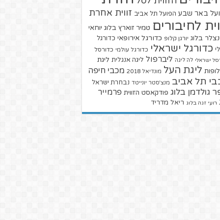
הזווית לסל
זווית אחרת
על באר שבע
הפועל תל אביב
וית לחיבורים
טמיר זוארץ בלוג
יוחאי
צלר בלוג
כדורגל אירופאי
כדורגל
יורגן קלופ
כדורגל ישראלי
י
כדורגל עולמי
כדורסל
ליברפול
ליגת
ליגה אנגלית
סל ישראלי
לה ליגה
ליגת העל
מכבי חיפה
ופות
מונדיאל 2018
בי תל אביב
נבחרת ישראל
מנצ'סטר יונייטד
ר גולדמן בלוג
פרמייר
פודקאסט הזווית
ריאל מדריד
רועי זגה בלוג