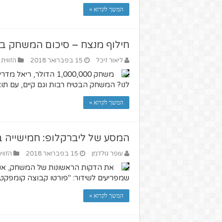
המשך לקרוא »
חילוף מנצח – סיכום המשחק בין 
ליאור זיכל
15 בפברואר 2018
הזווית 
משחק 1,000,000 הדולר
לנו? המשחק הבטיח רבות וגם קיים, עם תו
המשך לקרוא »
המסע של ליברקלופ: חמישייה בצ
עופר גולדמן
15 בפברואר 2018
הזווי
את הדקות הראשונות של המשחק, אני
שמפריעים לשידור: "פורטו קבוצה קומפקט
המשך לקרוא »