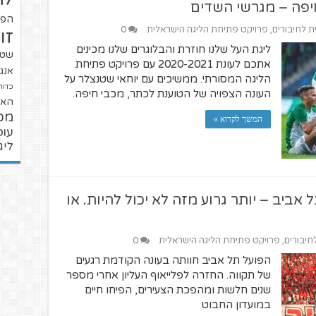
יפה – מגרשי השדים
הפו
ית לחיבורים
,
פרויקט פתיחת הליגה הישראלית
0
זו
ליגת העל שלנו חוזרת והבלוגרים שלנו מכינים
שטנ
אתכם לעונת 2020-2021 עם פרויקט פתיחת
אנגל
הליגה המסורתי. ממשיכים עם יוחאי שטנצלר על
כדור
העונה הצפויה של הטוענת לכתר, מכבי חיפה.
האל
מכ
המשך לקרוא »
עופ
ליג
אביב – יותר גרוע מזה לא יכול להיות. או
לחיבורים
,
פרויקט פתיחת הליגה הישראלית
0
הפועל תל אביב חוותה בעונה הקודמת רגעים
של תקווה. החזרה לפלייאוף העליון אחרי מספר
שנים חלשות ומהפכת הצעירים, הפיחו חיים
במועדון החבוט