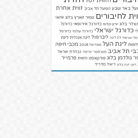
הזווית לסל
זווית אחרת
על באר שבע
הפועל תל אביב
וית לחיבורים
טמיר זוארץ בלוג
יוחאי
צלר בלוג
כדורגל אירופאי
כדורגל
יורגן קלופ
כדורגל ישראלי
י
כדורגל עולמי
כדורסל
ליברפול
ליגת
ליגה אנגלית
סל ישראלי
לה ליגה
ליגת העל
מכבי חיפה
ופות
מונדיאל 2018
בי תל אביב
נבחרת ישראל
מנצ'סטר יונייטד
ר גולדמן בלוג
פרמייר
פודקאסט הזווית
ריאל מדריד
רועי זגה בלוג