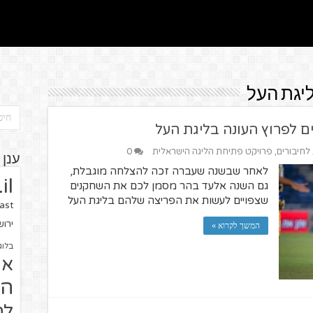
יגת העל
 לחיבורים
,
פרויקט פתיחת הליגה הישראלית
0
ענן 
לאחר שבשנה שעברה זכה להצלחה מוגבלת,
il
גם השנה אלעד בהר מסמן לכם את השחקנים
שצפויים לעשות את הפריצה שלהם בליגת העל
ast
ירו
המשך לקרוא »
בלוג
או
הז
לח