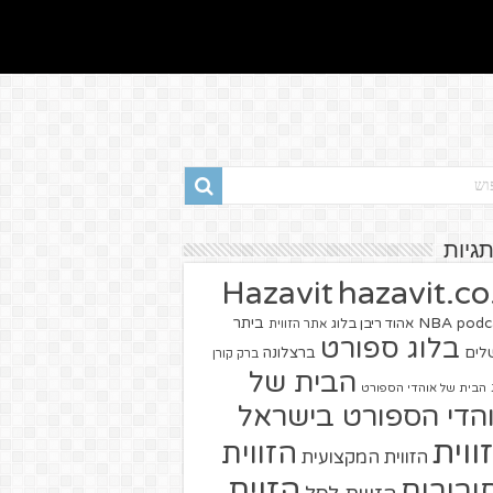
תגיות
hazavit.co.
Hazavit
NBA
podc
ביתר
אהוד ריבן בלוג
אתר הזווית
בלוג ספורט
שלים
ברצלונה
ברק קורן
הבית של
הבית של אוהדי הספורט
הדי הספורט בישראל
ווית
הזווית
הזווית המקצועית
הזוית
יבורים