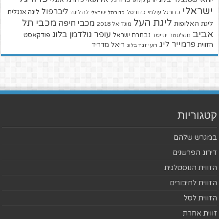
יורגן קלופ
ישראלי
ליברפול
ליגה אנגלית
כדורגל עולמי
כדורסל
כדורסל ישראלי
לה ליגה
ליגת העל
מכבי תל
מכבי חיפה
ליגת האלופות
מונדיאל 2018
אביב
עופר גולדמן בלוג
פודקאסט
נבחרת ישראל
מנצ'סטר יונייטד
פרמייר ליג
הזווית
ריאל מדריד
רועי זגה בלוג
קטגוריות
במגרש שלהם
דירוג הפרשנים
הזווית הנוסטלגית
הזווית לחיבורים
הזווית לסל
זווית אחרת