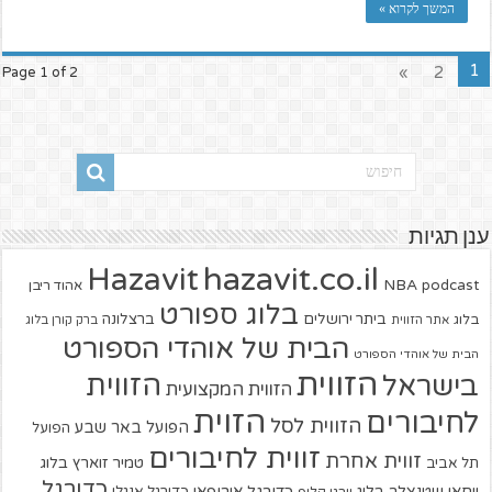
המשך לקרוא »
1
»
2
Page 1 of 2
ענן תגיות
hazavit.co.il
Hazavit
NBA
podcast
אהוד ריבן
בלוג ספורט
ביתר ירושלים
ברצלונה
בלוג
אתר הזווית
ברק קורן בלוג
הבית של אוהדי הספורט
הבית של אוהדי הספורט
הזווית
הזווית
בישראל
הזווית המקצועית
הזוית
לחיבורים
הזווית לסל
הפועל באר שבע
הפועל
זווית לחיבורים
זווית אחרת
טמיר זוארץ בלוג
תל אביב
כדורגל
יוחאי שטנצלר בלוג
כדורגל אירופאי
כדורגל אנגלי