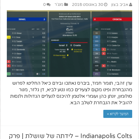
אביב בצון
30 באוגוסט 2018
מנג'ר
0
ערן זהבי, תומר חמד, ביברס נאתכו ובירם כיאל החליטו לפרוש
מהנבחרת ופינו מקום לצעירים כמו נטע לביא, דן גלזר, מנור
סולומון, יונתן כהן ועומרי אלטמן להיכנס לנעליים הגדולות ולנסות
להוביל את הנבחרת לשלב הבא.
המשך לקרוא »
Indianapolis Colts – לידתה של שושלת | פרק