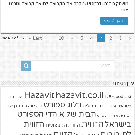
משחק מהנה ודרמטי שמקרב את הקבוצה לתואר. קבוצה וטרנט
אחד
המשך לקרוא »
3
Last »
...
10
»
5
4
2
1
«
Page 3 of 15
ענן תגיות
hazavit.co.il
Hazavit
NBA
podcast
אהוד ריבן
בלוג ספורט
ביתר ירושלים
ברצלונה
בלוג
אתר הזווית
ברק קורן בלוג
הבית של אוהדי הספורט
הבית של אוהדי הספורט
הזווית
הזווית
בישראל
הזווית המקצועית
הזוית
לחיבורים