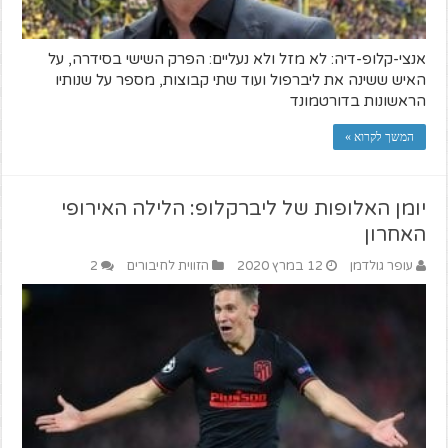
אנצי-קלופ-דיה: לא מזל ולא נעליים: הפרק השישי בסידרה, על
האיש ששינה את ליברפול ועוד שתי קבוצות, מספר על שנותיו
הראשונות בדורטמונד
המשך לקרוא »
יומן האלופות של ליברקלופ: הלילה האירופי
האחרון
עופר גולדמן
12 במרץ 2020
הזווית לחיבורים
2