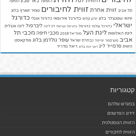
הזווית לסל
הפועל באר שבע
הפועל
זווית לחיבורים
זווית אחרת
טמיר זוארץ בלוג
תל אביב
כדורגל
יוחאי שטנצלר בלוג
כדורגל אירופאי
כדורגל אנגלי
יורגן קלופ
ישראלי
ליברפול
ליגה אנגלית
כדורגל עולמי
כדורסל
כדורסל ישראלי
לה ליגה
ליגת העל
מכבי תל
מכבי חיפה
ליגת האלופות
מונדיאל 2018
אביב
עופר גולדמן בלוג
פודקאסט
נבחרת ישראל
מנצ'סטר יונייטד
פרמייר ליג
הזווית
ריאל מדריד
רועי זגה בלוג
קטגוריות
במגרש שלהם
דירוג הפרשנים
הזווית הנוסטלגית
הזווית לחיבורים