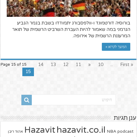
בורוסיה דורטמונד ו-וולפסבורג יתמודדו בשבת בגמר הגביע
הגרמני במה שאמור להיות העברת השרביט הרשמית של תואר
המרעננת הרשמית של אירופה.
המשך לקרוא »
14
13
12
11
«
10
...
« First
Page 15 of 15
15
ענן תגיות
hazavit.co.il
Hazavit
NBA
podcast
אהוד ריבן