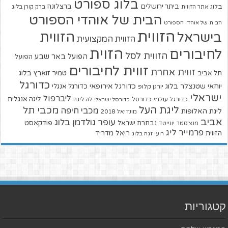
בלוג ספורט
ביתר ירושלים
ברצלונה
בלוג
אתר הזווית
ברק קורן בלוג
הבית של אוהדי הספורט
הבית של אוהדי הספורט
הזווית
הזווית
בישראל
הזווית המקצועית
הזוית
לחיבורים
הזווית לסל
הפועל באר שבע
הפועל
זווית לחיבורים
זווית אחרת
טמיר זוארץ בלוג
תל אביב
כדורגל
יוחאי שטנצלר בלוג
כדורגל אירופאי
כדורגל אנגלי
יורגן קלופ
ישראלי
ליברפול
ליגה אנגלית
כדורגל עולמי
כדורסל
כדורסל ישראלי
לה ליגה
ליגת העל
מכבי תל
מכבי חיפה
ליגת האלופות
מונדיאל 2018
אביב
עופר גולדמן בלוג
פודקאסט
נבחרת ישראל
מנצ'סטר יונייטד
פרמייר ליג
הזווית
ריאל מדריד
רועי זגה בלוג
קטגוריות