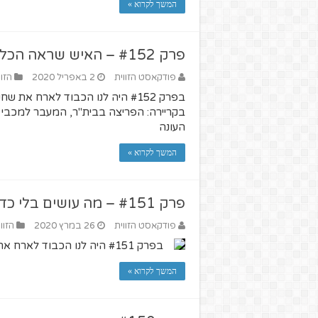
המשך לקרוא »
פרק #152 – האיש שראה הכל – מארחים את שלומי אזולאי
פודקאסט הזווית
2 באפריל 2020
הזוו
בפרק #152 היה לנו הכבוד לארח א
בקריירה: הפריצה בבית"ר, המעבר למכבי 
העונה
המשך לקרוא »
פרק #151 – מה עושים בלי כדורגל? (מארחים את מנור סולומון)
פודקאסט הזווית
26 במרץ 2020
הזוו
בפרק #151 היה לנו הכבוד לארח את שחקן שחטאר דונייצק ונבחרת ישראל - מנור סולומון
המשך לקרוא »