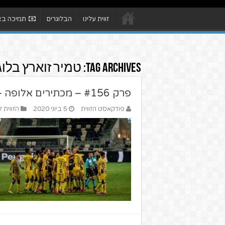
זווית עלינו
הבלוגרים
תמיכה באת
Tag Archives:
טמיר זוארץ בלוג
פרק #156 – מכתירים אלופה – מארחים את עומר ורד
פודקאסט הזווית
5 ביוני 2020
הזווית 