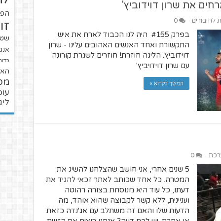
הפו
ת לחיבורים
0
זו
בפרק #155 היה לנו הכבוד לארח את איש
שטנ
התקשורת ואחד האנשים האהובים עלינו - שרון
אנגל
דוידוביץ'. הליגה חוזרת! חוזרים לשגרת קורונה
כדור
עם שרון דוידויביץ'
האל
מכ
המשך לקרוא »
עופ
ליג
ערכת
0
5 שנים אחרי, אני חושב שהצלחנו להשיג את
המטרה. כל אחד שכותב לאתר זכאי להגיד את
דעתו, כל עוד היא מנוסחת בצורה רהוטה
ועניינית, ללא קשר לקבוצה שהוא אוהד, מה
הדעות שלו והאם זה משתלב עם אג'נדה כזאת