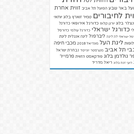
הזווית לסל
זווית אחרת
על באר שבע
הפועל תל אביב
וית לחיבורים
טמיר זוארץ בלוג
יוחאי
צלר בלוג
כדורגל אירופאי
כדורגל
יורגן קלופ
כדורגל ישראלי
י
כדורגל עולמי
כדורסל
ליברפול
ליגת
ליגה אנגלית
סל ישראלי
לה ליגה
ליגת העל
מכבי חיפה
ופות
מונדיאל 2018
בי תל אביב
נבחרת ישראל
מנצ'סטר יונייטד
ר גולדמן בלוג
פרמייר
פודקאסט הזווית
ריאל מדריד
רועי זגה בלוג