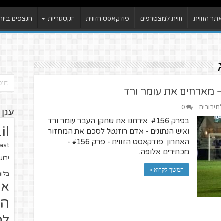
ר הזווית
זווית למצטרפים
פודקאסט הזווית
הקטגוריות
הנצפים ביות
לחיבורים
0
ענן 
בפרק #156 אירחנו את שחקן העבר עומר ורד
il
ואיש הנתונים - אדם רוזנטל לסכם את המחזור
האחרון. פודקאסט הזווית - פרק #156 -
ast
מכתירים אלופה.
ירו
המשך לקרוא »
בלוג
או
הז
לח