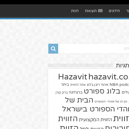
ר
חידונים
תוצאות
חנות
תגיות
hazavit.co.
Hazavit
NBA
podc
ביתר
אהוד ריבן בלוג
אתר הזווית
בלוג ספורט
שלים
ברצלונה
ברק קורן
הבית של
הבית של אוהדי הספורט
הדי הספורט בישראל
ווית
הזווית
הזווית המקצועית
הזוית
יבורים