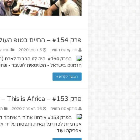
פרק #154 – החיים בטופ העולמי – מארחים את שחר פאר
פודקאסט הזווית
6 במאי 2020
זווית 
בפרק #154 היה לנו הכבוד 
הזמנים בישראל - הטניסאית לשעבר - שח
המשך לקרוא »
פרק #153 – This is Africa – מארחים את ד"ר איתמר דובינסקי
פודקאסט הזווית
16 באפריל 2020
הז
בפרק #153 אירחנו את ד"ר אי
אקדמיות לכדורגל גנאיות נתפסות על ידי א
אפריקה ועוד