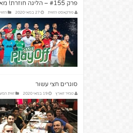
פרק #155 – הליגה חוזרת! מארחים את שרון דוידוביץ'
פודקאסט הזווית
27 במאי 2020
הזווי
סוגרים חצי עשור
טמיר זוארץ
19 במאי 2020
זווית המ