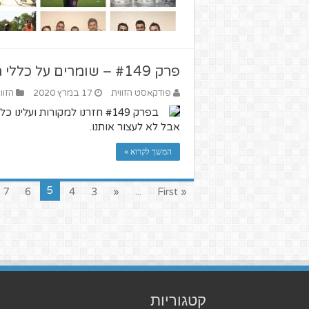
פרק #149 – שומרים על כללי הבידוד – ליגת העל, אופ"א ואיתי שכטר
פודקאסט הזווית
17 במרץ 2020
הזוו
בפרק #149 חזרנו למקורות ועל
אבל לא לעצור אותנו.
המשך לקרוא »
5
7
6
4
3
«
...
« First
קטגוריות