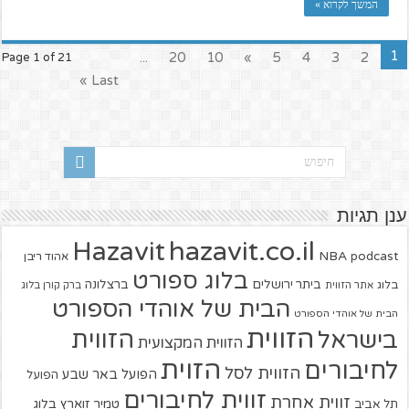
המשך לקרוא »
1
...
20
10
»
5
4
3
2
Page 1 of 21
Last »
ענן תגיות
hazavit.co.il
Hazavit
NBA
podcast
אהוד ריבן
בלוג ספורט
ביתר ירושלים
ברצלונה
בלוג
אתר הזווית
ברק קורן בלוג
הבית של אוהדי הספורט
הבית של אוהדי הספורט
הזווית
הזווית
בישראל
הזווית המקצועית
הזוית
לחיבורים
הזווית לסל
הפועל באר שבע
הפועל
זווית לחיבורים
זווית אחרת
טמיר זוארץ בלוג
תל אביב