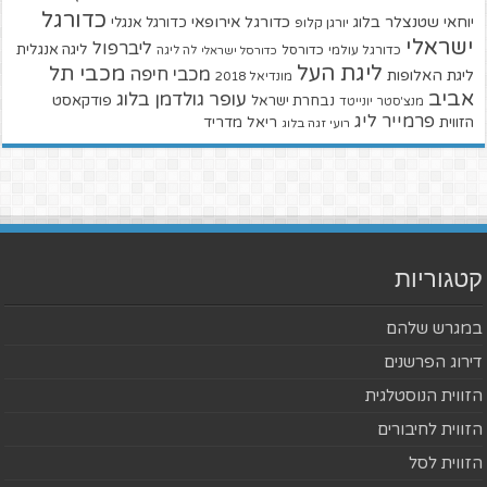
כדורגל
יוחאי שטנצלר בלוג
כדורגל אירופאי
כדורגל אנגלי
יורגן קלופ
ישראלי
ליברפול
ליגה אנגלית
כדורגל עולמי
כדורסל
כדורסל ישראלי
לה ליגה
ליגת העל
מכבי תל
מכבי חיפה
ליגת האלופות
מונדיאל 2018
אביב
עופר גולדמן בלוג
פודקאסט
נבחרת ישראל
מנצ'סטר יונייטד
פרמייר ליג
הזווית
ריאל מדריד
רועי זגה בלוג
קטגוריות
במגרש שלהם
דירוג הפרשנים
הזווית הנוסטלגית
הזווית לחיבורים
הזווית לסל