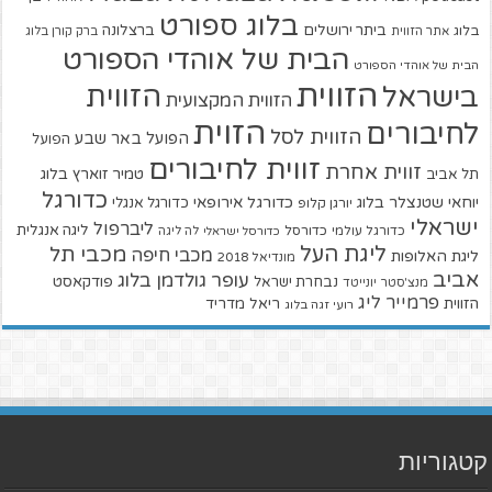
בלוג ספורט
ביתר ירושלים
ברצלונה
בלוג
אתר הזווית
ברק קורן בלוג
הבית של אוהדי הספורט
הבית של אוהדי הספורט
הזווית
הזווית
בישראל
הזווית המקצועית
הזוית
לחיבורים
הזווית לסל
הפועל באר שבע
הפועל
זווית לחיבורים
זווית אחרת
טמיר זוארץ בלוג
תל אביב
כדורגל
יוחאי שטנצלר בלוג
כדורגל אירופאי
כדורגל אנגלי
יורגן קלופ
ישראלי
ליברפול
ליגה אנגלית
כדורגל עולמי
כדורסל
כדורסל ישראלי
לה ליגה
ליגת העל
מכבי תל
מכבי חיפה
ליגת האלופות
מונדיאל 2018
אביב
עופר גולדמן בלוג
פודקאסט
נבחרת ישראל
מנצ'סטר יונייטד
פרמייר ליג
הזווית
ריאל מדריד
רועי זגה בלוג
קטגוריות