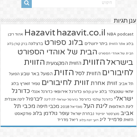
ענן תגיות
hazavit.co.il
Hazavit
NBA
podcast
אהוד ריבן
בלוג ספורט
ביתר ירושלים
ברצלונה
בלוג
אתר הזווית
ברק קורן בלוג
הבית של אוהדי הספורט
הבית של אוהדי הספורט
הזווית
הזווית
בישראל
הזווית המקצועית
הזוית
לחיבורים
הזווית לסל
הפועל באר שבע
הפועל
זווית לחיבורים
זווית אחרת
טמיר זוארץ בלוג
תל אביב
כדורגל
יוחאי שטנצלר בלוג
כדורגל אירופאי
כדורגל אנגלי
יורגן קלופ
ישראלי
ליברפול
ליגה אנגלית
כדורגל עולמי
כדורסל
כדורסל ישראלי
לה ליגה
ליגת העל
מכבי תל
מכבי חיפה
ליגת האלופות
מונדיאל 2018
אביב
עופר גולדמן בלוג
פודקאסט
נבחרת ישראל
מנצ'סטר יונייטד
פרמייר ליג
הזווית
ריאל מדריד
רועי זגה בלוג