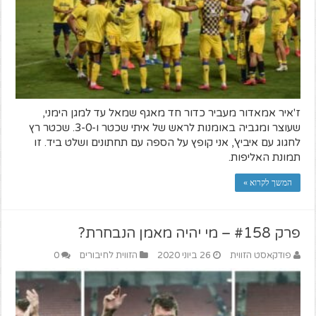
ז'איר אמאדור מעביר כדור חד מאגף שמאל עד למגן הימני,
שעוצר ומגביה באומנות לראש של איתי שכטר ו-3-0. שכטר רץ
לחגוג עם איביץ', אני קופץ על הספה עם תחתונים ושלט ביד. זו
תמונת האליפות.
המשך לקרוא »
פרק #158 – מי יהיה מאמן הנבחרת?
פודקאסט הזווית
26 ביוני 2020
הזווית לחיבורים
0