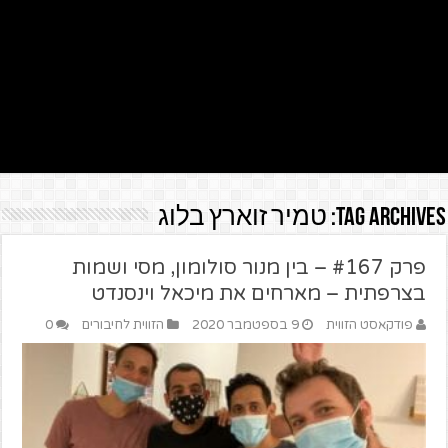
Tag Archives:
טמיר זוארץ בלוג
פרק #167 – בין מנור סולומון, מסי ושמות
בצרפתית – מארחים את מיכאל וינסנדט
פודקאסט הזווית
9 בספטמבר 2020
הזווית לחיבורים
0