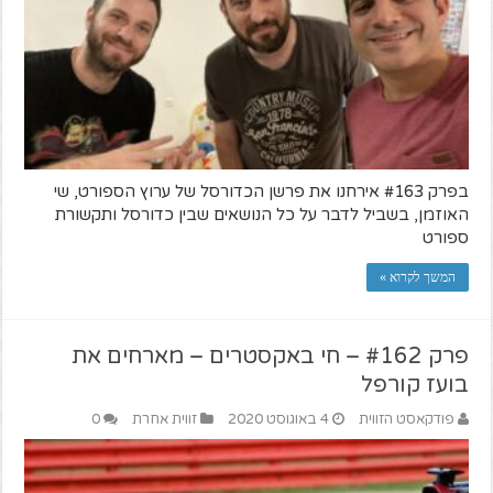
בפרק #163 אירחנו את פרשן הכדורסל של ערוץ הספורט, שי
האוזמן, בשביל לדבר על כל הנושאים שבין כדורסל ותקשורת
ספורט
המשך לקרוא »
פרק #162 – חי באקסטרים – מארחים את
בועז קורפל
פודקאסט הזווית
4 באוגוסט 2020
זווית אחרת
0