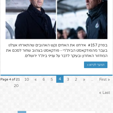
בפרק #157 אירחנו את האחים נקש האהובים שהתארחו אצלנו
בעבר מהפודקאסט הבית"רי - פודקאסט בצהוב שחור לסכם את
המחזור האחרון ובעיקר לדבר על ענייני בית"ר ירושלים.
המשך לקרוא »
4
10
»
6
5
3
2
«
...
« First
Page 4 of 21
...
20
Last »