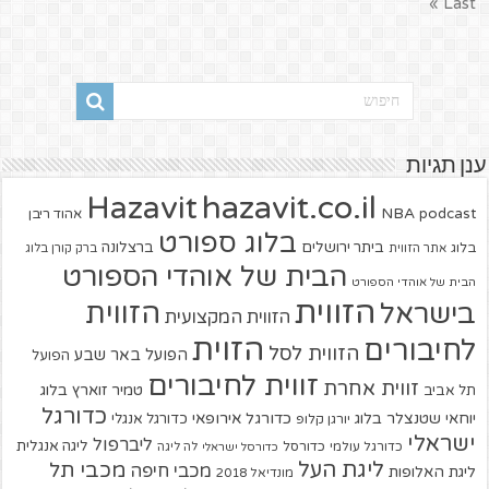
Last »
ענן תגיות
hazavit.co.il
Hazavit
NBA
podcast
אהוד ריבן
בלוג ספורט
ביתר ירושלים
ברצלונה
בלוג
אתר הזווית
ברק קורן בלוג
הבית של אוהדי הספורט
הבית של אוהדי הספורט
הזווית
הזווית
בישראל
הזווית המקצועית
הזוית
לחיבורים
הזווית לסל
הפועל באר שבע
הפועל
זווית לחיבורים
זווית אחרת
טמיר זוארץ בלוג
תל אביב
כדורגל
יוחאי שטנצלר בלוג
כדורגל אירופאי
כדורגל אנגלי
יורגן קלופ
ישראלי
ליברפול
ליגה אנגלית
כדורגל עולמי
כדורסל
כדורסל ישראלי
לה ליגה
ליגת העל
מכבי תל
מכבי חיפה
ליגת האלופות
מונדיאל 2018