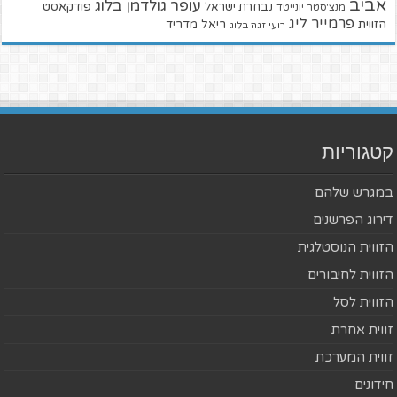
אביב
עופר גולדמן בלוג
פודקאסט
נבחרת ישראל
מנצ'סטר יונייטד
פרמייר ליג
הזווית
ריאל מדריד
רועי זגה בלוג
קטגוריות
במגרש שלהם
דירוג הפרשנים
הזווית הנוסטלגית
הזווית לחיבורים
הזווית לסל
זווית אחרת
זווית המערכת
חידונים