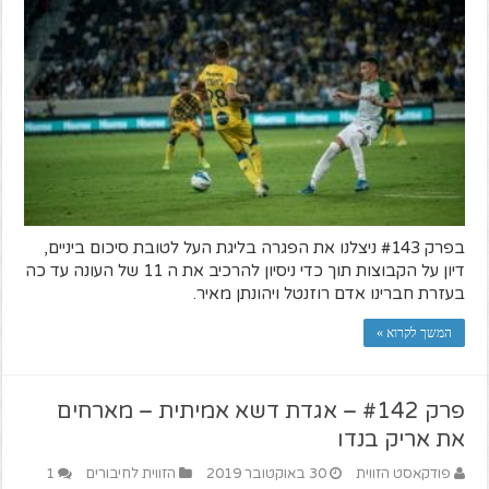
בפרק #143 ניצלנו את הפגרה בליגת העל לטובת סיכום ביניים,
דיון על הקבוצות תוך כדי ניסיון להרכיב את ה 11 של העונה עד כה
בעזרת חברינו אדם רוזנטל ויהונתן מאיר.
המשך לקרוא »
פרק #142 – אגדת דשא אמיתית – מארחים
את אריק בנדו
פודקאסט הזווית
30 באוקטובר 2019
הזווית לחיבורים
1