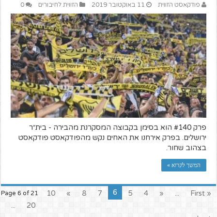
פודקאסט הזווית
11 באוקטובר 2019
הזווית לחיבורים
0
פרק #140 הוא בסימן בקבוצה המסקרנת מהבירה - בית״ר
ירושלים. בפרק אירחנו את האחים נקש מהפודקאסט פודקאסט
בצהוב שחור.
המשך לקרוא »
6
10
»
8
7
5
4
«
...
« First
Page 6 of 21
...
20