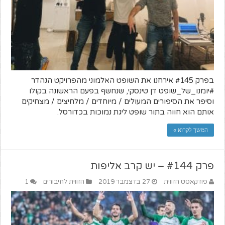
בפרק #145 אירחנו את השופט האלמוני מהפרויקט הנהדר
#יומנו_של_שופט דן טינסקי, שנחשף בפעם הראשונה בקולו
וסיפר את הסיפורים המעולים / מיוחדים / מלחיצים / מצחיקים
אותם הוא חווה בתור שופט ליגת נמוכות בכדורסל.
המשך לקרוא »
פרק #144 – יש קרב אליפות
פודקאסט הזווית
27 בדצמבר 2019
הזווית לחיבורים
1