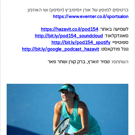
כרטיסים למופע של אורן יוסיפוביץ (יוסיפון) ושי האוזמן:
https://www.eventer.co.il/sportsalon
לשמיעה באתר:
4
https://hazavit.co.il/pod15
סאונדקלאוד
:
http://bit.ly/pod154_soundcloud
ספוטיפיי
:
http://bit.ly/pod154_spotify
גוגל פודקאסט
:
http://bit.ly/google_podcast_hazavit
השתתפו:
טמיר זוארץ, ברק קורן ושחר פאר