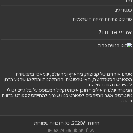
מנג'ר
פנטזי ליג
פרויקט פתיחת הליגה הישראלית
אז מי אנחנו ?
אנחנו אוהדים של קבוצות, מהארץ ומהעולם, שמאסו בתקשורת
הספורט הסטנדרטית, האינטרסנטית והמתלהמת והחליטו שהגיע הזמן
להציג את הזווית שלהם.
המטרה שלנו היא ליצור תוכן איכותי וקליל המבוסס על בלוגרים נטולי
אינטרסים אשר מתייחסים לספורט כמו שצריך להתייחס לספורט. בזווית
שפויה.
הזווית @2020. כל הזכויות שמורות