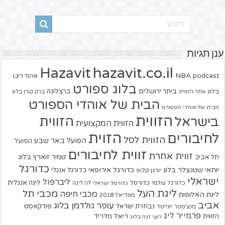
ענן תגיות
hazavit.co.il
Hazavit
NBA
podcast
אהוד ריבן
בלוג ספורט
ביתר ירושלים
ברצלונה
בלוג
אתר הזווית
ברק קורן בלוג
הבית של אוהדי הספורט
הבית של אוהדי הספורט
הזווית
הזווית
בישראל
הזווית המקצועית
הזוית
לחיבורים
הזווית לסל
הפועל באר שבע
הפועל
זווית לחיבורים
זווית אחרת
טמיר זוארץ בלוג
תל אביב
כדורגל
יוחאי שטנצלר בלוג
כדורגל אירופאי
כדורגל אנגלי
יורגן קלופ
ישראלי
ליברפול
ליגה אנגלית
כדורגל עולמי
כדורסל
כדורסל ישראלי
לה ליגה
ליגת העל
מכבי תל
מכבי חיפה
ליגת האלופות
מונדיאל 2018
אביב
עופר גולדמן בלוג
פודקאסט
נבחרת ישראל
מנצ'סטר יונייטד
פרמייר ליג
הזווית
ריאל מדריד
רועי זגה בלוג