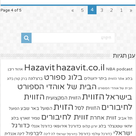
4
»
5
3
2
1
«
Page 4 of 5
ענן תגיות
hazavit.co.il
Hazavit
NBA
podcast
אהוד ריבן
בלוג ספורט
ביתר ירושלים
ברצלונה
בלוג
אתר הזווית
ברק קורן בלוג
הבית של אוהדי הספורט
הבית של אוהדי הספורט
הזווית
הזווית
בישראל
הזווית המקצועית
הזוית
לחיבורים
הזווית לסל
הפועל באר שבע
הפועל
זווית לחיבורים
זווית אחרת
טמיר זוארץ בלוג
תל אביב
כדורגל
יוחאי שטנצלר בלוג
כדורגל אירופאי
כדורגל אנגלי
יורגן קלופ
ישראלי
ליברפול
ליגה אנגלית
כדורגל עולמי
כדורסל
כדורסל ישראלי
לה ליגה