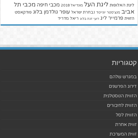
ליגת העל
מכבי תל
מכבי חיפה
ליגת האלופות
מונדיאל 2018
אביב
עופר גולדמן בלוג
פודקאסט
נבחרת ישראל
מנצ'סטר יונייטד
פרמייר ליג
הזווית
ריאל מדריד
רועי זגה בלוג
קטגוריות
במגרש שלהם
דירוג הפרשנים
הזווית הנוסטלגית
הזווית לחיבורים
הזווית לסל
זווית אחרת
זווית המערכת