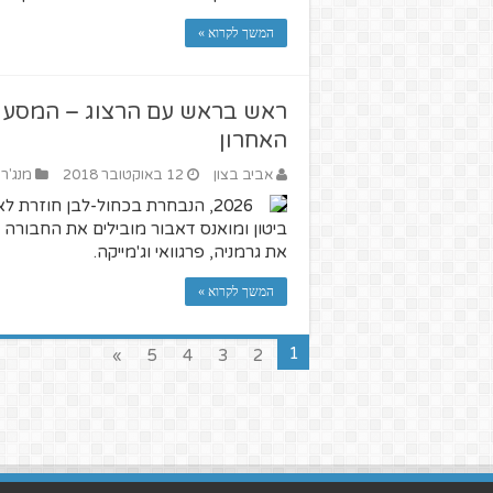
המשך לקרוא »
ראש בראש עם הרצוג – המסע 
האחרון
אביב בצון
12 באוקטובר 2018
מנג'ר
2026, הנבחרת בכחול-לבן חוזרת ל
ביטון ומואנס דאבור מובילים את החבורה
את גרמניה, פרגוואי וג'מייקה.
המשך לקרוא »
1
»
5
4
3
2