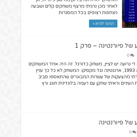
לאחר מכן נהניתי מרצף משחקים קלים ושבעה
ניצחונות רצופים בכל המסגרות
המשך לקרוא »
ל פיורנטינה – פרק 1
0
די גרועה יש לציין, משחק כדורגל. זה היה אחד המשחקים
הראשונים שראיתי בחיי. גמר קופה אמריקה 1993, ארגנטינה נגד מקסיקו. המשחק לא כל כך עניין
ררתי מהצעקות של עשרות המבוגרים שהתאספו סביב
עיניים וראיתי שחקן עם רעמה בלונדינית חוגג ורץ
של פיורנטינה
0