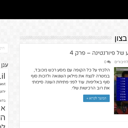
צון
ל פיורנטינה – פרק 4
לחיבורים
0
ענן 
הלכתי על כל הקופה עם מסע רכש מכובד,
il
במטרה לנצח את מילאן השנואה ולזכות סוף
סוף באליפות. עוד לפני פתיחת העונה סיימתי
ast
את רוב הרכישות שלי.
ירו
המשך לקרוא »
בלוג
או
הז
לח