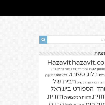
תגיות
hazavit.co.
Hazavit
NBA
podc
ביתר
אהוד ריבן בלוג
אתר הזווית
בלוג ספורט
שלים
ברצלונה
ברק קורן
הבית של
הבית של אוהדי הספורט
הדי הספורט בישראל
ווית
הזווית
הזווית המקצועית
הזוית
יבורים