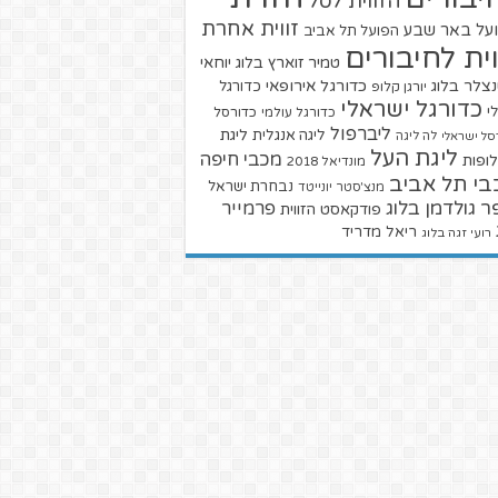
הזווית לסל
זווית אחרת
על באר שבע
הפועל תל אביב
וית לחיבורים
טמיר זוארץ בלוג
יוחאי
צלר בלוג
כדורגל אירופאי
כדורגל
יורגן קלופ
כדורגל ישראלי
י
כדורגל עולמי
כדורסל
ליברפול
ליגת
ליגה אנגלית
סל ישראלי
לה ליגה
ליגת העל
מכבי חיפה
ופות
מונדיאל 2018
בי תל אביב
נבחרת ישראל
מנצ'סטר יונייטד
ר גולדמן בלוג
פרמייר
פודקאסט הזווית
ריאל מדריד
רועי זגה בלוג