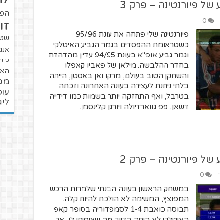
ל פיורנטינה – פרק 3
הפו
0
זו
פיורנטינה שלי פתחה את עונת 95/96
שטנ
כשטראומת ההפסדים בגמר הגביע האיטלקי
אנגל
וגמר גביע אופ"א בעונת 94/95 עדיין מהדהדת
כדור
בחדר ההלבשה. מילאן של פאביו קאפלו
האל
והשחקן הטוב בעולם, מרקו ואן באסטן, הייתה
מכ
בלתי ניתנת לעצירה בעונה האחרונה וזכתה
עופ
בטרבל, ואף התחזקה יותר בשמות כמו דידייה
ליג
דשאן, פפ גווארדיולה ויורגן קלינסמן.
ל פיורנטינה – פרק 2
0
במשחק הראשון בעונה הבנתי שלמרות הרכש
המפוצץ, המשימה לא הולכת להיות קלה.
תבוסה כואבת 1-4 לסמפדוריה בסופר קאפ
האיטלקי לא היתה בדיוק מה שציפיתי לו, אך