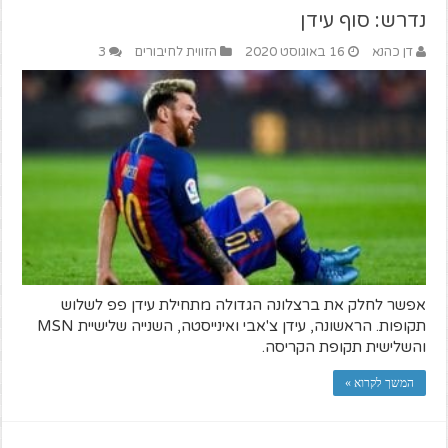
נדרש: סוף עידן
דן כהנא
16 באוגוסט 2020
הזווית לחיבורים
3
אפשר לחלק את ברצלונה הגדולה מתחילת עידן פפ לשלוש
תקופות. הראשונה, עידן צ'אבי ואינייסטה, השנייה שלישיית MSN
והשלישית תקופת הקריסה.
המשך לקרוא »