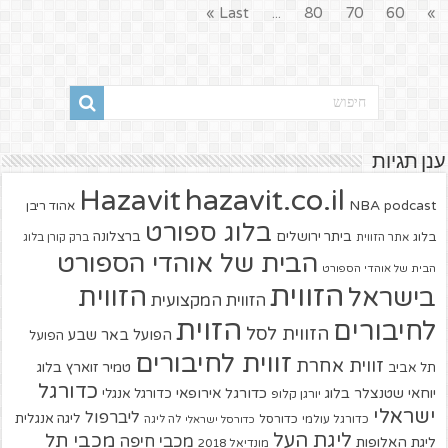
Last »
...
80
70
60
»
ענן תגיות
hazavit.co.il
Hazavit
NBA
podcast
אהוד ריבן
בלוג ספורט
ביתר ירושלים
ברצלונה
בלוג
אתר הזווית
ברק קורן בלוג
הבית של אוהדי הספורט
הבית של אוהדי הספורט
הזווית
הזווית
בישראל
הזווית המקצועית
הזוית
לחיבורים
הזווית לסל
הפועל באר שבע
הפועל
זווית לחיבורים
זווית אחרת
טמיר זוארץ בלוג
תל אביב
כדורגל
יוחאי שטנצלר בלוג
כדורגל אירופאי
כדורגל אנגלי
יורגן קלופ
ישראלי
ליברפול
ליגה אנגלית
כדורגל עולמי
כדורסל
כדורסל ישראלי
לה ליגה
ליגת העל
מכבי תל
מכבי חיפה
ליגת האלופות
מונדיאל 2018