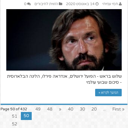
חמי עמיחי
14 באוגוסט 2020
הזווית לחיבורים
0
שלוש בראש - הפועל ירושלים, אנדראה פירלו, הליגה הבלארוסית
- סיכום שבועי עולמי
המשך לקרוא »
49
48
«
40
30
20
...
« First
Page 50 of 432
50
51
52