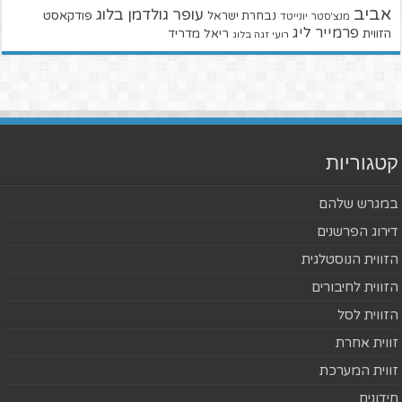
אביב
עופר גולדמן בלוג
פודקאסט
נבחרת ישראל
מנצ'סטר יונייטד
פרמייר ליג
הזווית
ריאל מדריד
רועי זגה בלוג
קטגוריות
במגרש שלהם
דירוג הפרשנים
הזווית הנוסטלגית
הזווית לחיבורים
הזווית לסל
זווית אחרת
זווית המערכת
חידונים