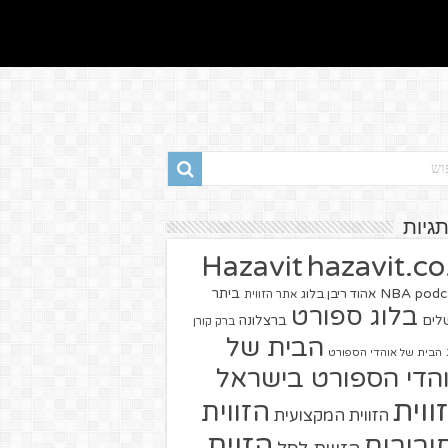
תגיות
hazavit.co.
Hazavit
NBA
podc
ביתר
אהוד ריבן בלוג
אתר הזווית
בלוג ספורט
שלים
ברצלונה
ברק קורן
הבית של
הבית של אוהדי הספורט
הדי הספורט בישראל
ווית
הזווית
הזווית המקצועית
הזוית
יבורים