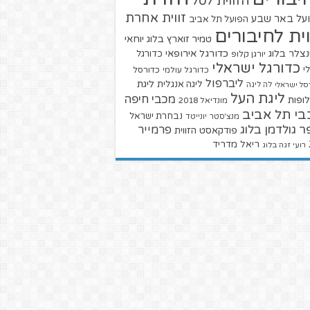
הזווית לסל
זווית אחרת
על באר שבע
הפועל תל אביב
וית לחיבורים
טמיר זוארץ בלוג
יוחאי
צלר בלוג
כדורגל אירופאי
כדורגל
יורגן קלופ
כדורגל ישראלי
י
כדורגל עולמי
כדורסל
ליברפול
ליגת
ליגה אנגלית
סל ישראלי
לה ליגה
ליגת העל
מכבי חיפה
ופות
מונדיאל 2018
בי תל אביב
נבחרת ישראל
מנצ'סטר יונייטד
ר גולדמן בלוג
פרמייר
פודקאסט הזווית
ריאל מדריד
רועי זגה בלוג