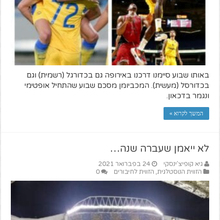
באותו שבוע סיימנו דרכנו באירופה גם בכדורגל (רשמית) וגם
בכדורסל (מעשית). המכביומן מסכם שבוע שהתחיל אופטימי
ונגמר בדכאון.
המשך לקרוא »
לא ייאמן שעברה שנה…
גיא קופיצ'ינסקי
24 בפברואר 2021
הזווית הנוסטלגית
,
הזווית לחיבורים
0