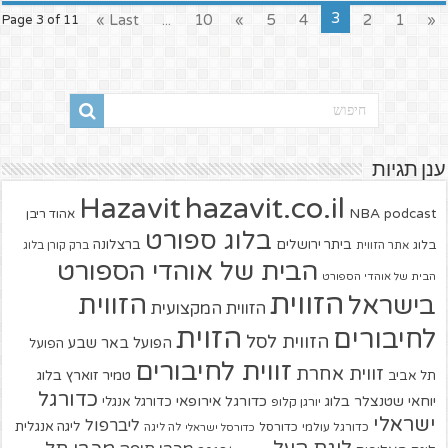
3
Last »
...
10
»
5
4
2
1
«
Page 3 of 11
ענן תגיות
hazavit.co.il
Hazavit
NBA
podcast
אהוד ריבן
בלוג ספורט
ביתר ירושלים
ברצלונה
בלוג
אתר הזווית
ברק קורן בלוג
הבית של אוהדי הספורט
הבית של אוהדי הספורט
הזווית
הזווית
בישראל
הזווית המקצועית
הזוית
לחיבורים
הזווית לסל
הפועל באר שבע
הפועל
זווית לחיבורים
זווית אחרת
טמיר זוארץ בלוג
תל אביב
כדורגל
יוחאי שטנצלר בלוג
כדורגל אירופאי
כדורגל אנגלי
יורגן קלופ
ישראלי
ליברפול
ליגה אנגלית
כדורגל עולמי
כדורסל
כדורסל ישראלי
לה ליגה