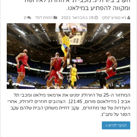
הערב ביורוליג: מכבי ת"א חוזרת לאירופה
ומקווה להפתיע במילאנו.
גיא קופיצ'ינסקי
18 בפברואר 2021
הזווית לסל
0
המחזור ה-25 של היורוליג יפגיש את ארמאני מילאנו ומכבי תל
אביב ( מדיולאנום פורום, 21:45). הצהובים חוזרים ליורוליג, אחרי
היעדרות של שני מחזורים, עקב דחיית משחקי הבית שלהם עקב
הסגר על נתב"ג.
המשך לקרוא »