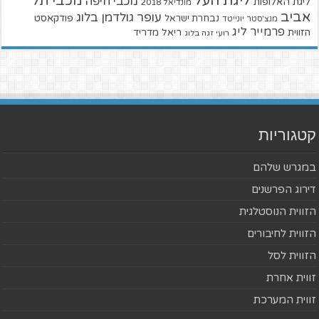
ליגת העל
מכבי תל
מכבי חיפה
ליגת האלופות
מונדיאל 2018
אביב
עופר גולדמן בלוג
פודקאסט
נבחרת ישראל
מנצ'סטר יונייטד
פרמייר ליג
הזווית
ריאל מדריד
רועי זגה בלוג
קטגוריות
במגרש שלהם
דירוג הפרשנים
הזווית הנוסטלגית
הזווית לחיבורים
הזווית לסל
זווית אחרת
זווית המערכת