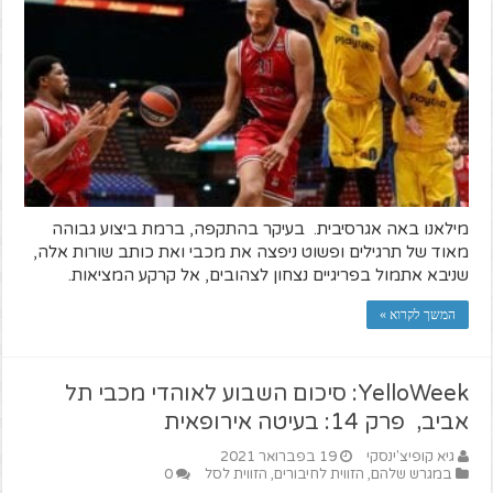
מילאנו באה אגרסיבית. בעיקר בהתקפה, ברמת ביצוע גבוהה
מאוד של תרגילים ופשוט ניפצה את מכבי ואת כותב שורות אלה,
שניבא אתמול בפריגיים נצחון לצהובים, אל קרקע המציאות.
המשך לקרוא »
YelloWeek: סיכום השבוע לאוהדי מכבי תל
אביב, פרק 14: בעיטה אירופאית
גיא קופיצ'ינסקי
19 בפברואר 2021
במגרש שלהם
,
הזווית לחיבורים
,
הזווית לסל
0