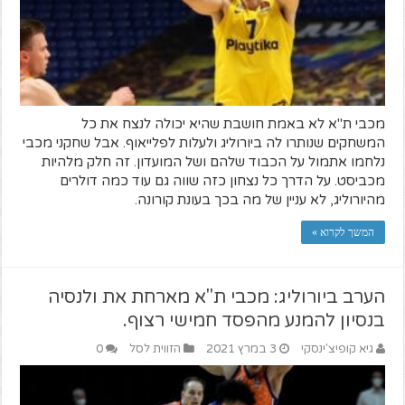
מכבי ת"א לא באמת חושבת שהיא יכולה לנצח את כל
המשחקים שנותרו לה ביורוליג ולעלות לפלייאוף. אבל שחקני מכבי
נלחמו אתמול על הכבוד שלהם ושל המועדון. זה חלק מלהיות
מכביסט. על הדרך כל נצחון כזה שווה גם עוד כמה דולרים
מהיורוליג, לא עניין של מה בכך בעונת קורונה.
המשך לקרוא »
הערב ביורוליג: מכבי ת"א מארחת את ולנסיה
בנסיון להמנע מהפסד חמישי רצוף.
גיא קופיצ'ינסקי
3 במרץ 2021
הזווית לסל
0