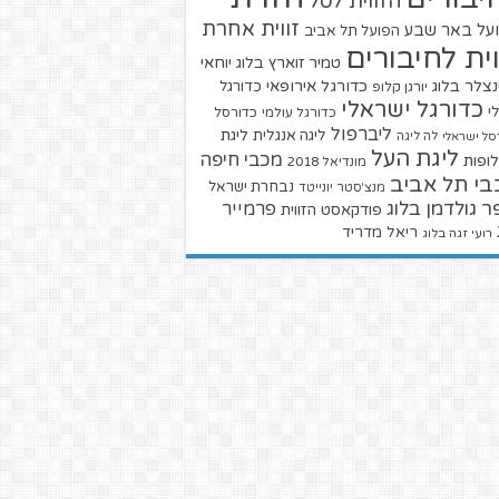
הזווית לסל
זווית אחרת
על באר שבע
הפועל תל אביב
וית לחיבורים
טמיר זוארץ בלוג
יוחאי
צלר בלוג
כדורגל אירופאי
כדורגל
יורגן קלופ
כדורגל ישראלי
י
כדורגל עולמי
כדורסל
ליברפול
ליגת
ליגה אנגלית
סל ישראלי
לה ליגה
ליגת העל
מכבי חיפה
ופות
מונדיאל 2018
בי תל אביב
נבחרת ישראל
מנצ'סטר יונייטד
ר גולדמן בלוג
פרמייר
פודקאסט הזווית
ריאל מדריד
רועי זגה בלוג