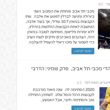
סל
0
מכבי תל אביב פותחת את הסיבוב השני
ביורוליג ומגיעה לברלין לפגוש את אלבה. שתי
הקבוצות במאזן 10:7 שלילי, אך בעוד אלבה,
הנחשבת לאחת הקבוצות החלשות ביורוליג,
ללא יומרות פלייאוף, מפתיעה לטובה במאזן
הזה, הצהובים מאכזבים וחייבים לנצח הערב
כדי לשמור על סיכוי ריאלי להעפיל להצלבה.
המשך לקרוא »
וע לאוהדי מכבי תל אביב, פרק שמיני: הדרבי
חיבורים
,
הזווית לסל
1
2020 הסתיימה לה. שנה מאוד מורכבת
לקבוצות הרגל והסל שלנו. לשתיהן התחילה
טוב והסתיימה חיובי, אבל האמצע...
המשך לקרוא »