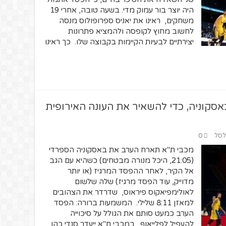
היה יוצר בור עמוק מדי. בשעה טובה, אחרי 19
משחקים, ראינו את יאניס ספרופולוס מנסה
לחשוב מחוץ לקופסה ולהמציא פתרונות
יצירתיים לבעיות הקיימות בקבוצה שלו. כך ראינו
קוניה, כדי להשאיר את העונה האירופית
 לסל
0
מכבי ת"א תארח הערב את באסקוניה הספרדי
(21:05, היכל מנורה מבטחים) כשהיא עם הגב
אל הקיר, לאחר ההפסד המרגיז (או יותר
מדוייק, עוד הפסד מרגיז) שלה שלשום
לאולימפיאקוס פיראוס, שדרדר את הצהובים
למאזן 8:11 שלילי. המשמעות ברורה: הפסד
הערב כמעט סותם את הגולל על סיכוייה
להעפיל לפלייאוף. במכבי ת"א ייעדר סנדי כהן