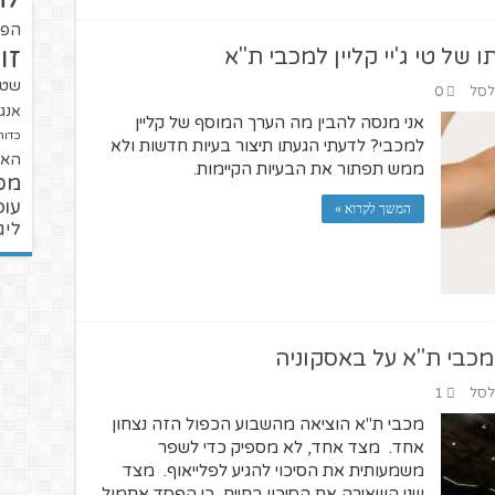
הפו
זו
של טי ג'יי קליין למכבי ת"א
שטנ
 לסל
0
אנגל
אני מנסה להבין מה הערך המוסף של קליין
כדור
למכבי? לדעתי הגעתו תיצור בעיות חדשות ולא
האל
ממש תפתור את הבעיות הקיימות.
מכ
עופ
המשך לקרוא »
ליג
מכבי ת"א על באסקוניה
 לסל
1
מכבי ת"א הוציאה מהשבוע הכפול הזה נצחון
אחד. מצד אחד, לא מספיק כדי לשפר
משמעותית את הסיכוי להגיע לפלייאוף. מצד
שני השאירה את הסיכוי בחיים, כי הפסד אתמול