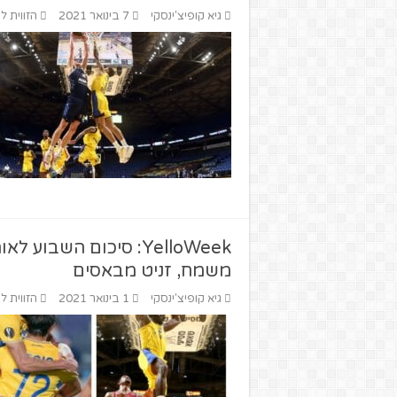
גיא קופיצ'ינסקי
7 בינואר 2021
הזווית ל
YelloWeek: סיכום השב
משמח, זניט מבאסים
גיא קופיצ'ינסקי
1 בינואר 2021
הזווית ל