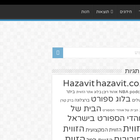
חידונים
תוצאות
חנות
תגיות
hazavit.co.
Hazavit
NBA
podc
ביתר
אהוד ריבן בלוג
אתר הזווית
בלוג ספורט
שלים
ברצלונה
ברק קורן
הבית של
הבית של אוהדי הספורט
הדי הספורט בישראל
ווית
הזווית
הזווית המקצועית
הזוית
יבורים