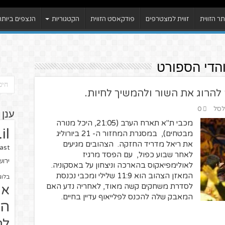
 הזווית
זווית למצטרפים
פודקאסט הזווית
הקטגוריות
הנצפים ביותר
הדי הספורט
 להרוג את השור ולהמשיך לחיות.
 לסל
0
ענן 
מכבי ת"א תארח הערב (21:05, היכל מנורה
il
מבטחים), במסגרת המחזור ה- 21 ביורוליג
את ריאל מדריד החזקה. הצהובים מגיעים
ast
לאחר שבוע כפול, עם הפסד מרגיז
ירו
לאולימפיאקוס בהארכה וניצחון על באסקוניה.
המאזן הצהוב הוא 11:9 שלילי ומכבי נכנסת
בלוג
לסדרת משחקים קשה מאוד, לאחריה נדע האם
או
המאבק שלה להכנס לפלייאוף עדיין בחיים.
הז
לח