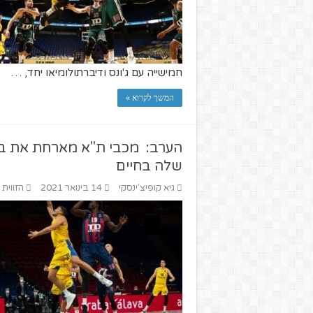
חמישייה עם ג'ונס ודיברתולומיאו יחד, …
המשך לקרוא »
הערב: מכבי ת"א מארחת את באס
שלה בחיים
גיא קופיצ'ינסקי
14 בינואר 2021
הזווית