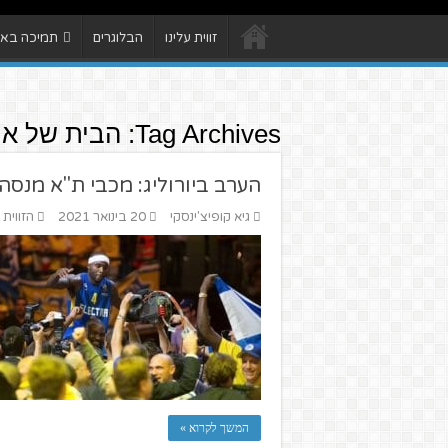
זווית עלינו
הבלוגרים
תמיכה באתר
Tag Archives:
הבית של או
הערב ביורוליג: מכבי ת"א מנסה
גיא קופיצ'ינסקי
20 בינואר 2021
הזווית
המשך לקרוא »