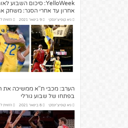
YelloWeek: סיכום השב
אחרון עד אחרי הסגר: משחק א
גיא קופיצ'ינסקי
9 בינואר 2021
הזווית ל
הערב: מכבי ת"א ממשיכה את הק
בפתחו של שבוע גורלי
גיא קופיצ'ינסקי
8 בינואר 2021
הזווית ל