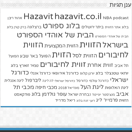
ענן תגיות
hazavit.co.il
Hazavit
NBA
podcast
אהוד ריבן
בלוג ספורט
ביתר ירושלים
ברצלונה
בלוג
אתר הזווית
ברק קורן בלוג
הבית של אוהדי הספורט
הבית של אוהדי הספורט
הזווית
הזווית
בישראל
הזווית המקצועית
הזוית
לחיבורים
הזווית לסל
הפועל באר שבע
הפועל
זווית לחיבורים
זווית אחרת
טמיר זוארץ בלוג
תל אביב
כדורגל
יוחאי שטנצלר בלוג
כדורגל אירופאי
כדורגל אנגלי
יורגן קלופ
ישראלי
ליברפול
ליגה אנגלית
כדורגל עולמי
כדורסל
כדורסל ישראלי
לה ליגה
ליגת העל
מכבי תל
מכבי חיפה
ליגת האלופות
מונדיאל 2018
אביב
עופר גולדמן בלוג
פודקאסט
נבחרת ישראל
מנצ'סטר יונייטד
פרמייר ליג
הזווית
ריאל מדריד
רועי זגה בלוג