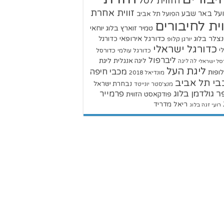
הזווית לסל
זווית אחרת
על באר שבע
הפועל תל אביב
וית לחיבורים
טמיר זוארץ בלוג
יוחאי
צלר בלוג
כדורגל אירופאי
כדורגל
יורגן קלופ
כדורגל ישראלי
י
כדורגל עולמי
כדורסל
ליברפול
ליגת
ליגה אנגלית
סל ישראלי
לה ליגה
ליגת העל
מכבי חיפה
ופות
מונדיאל 2018
בי תל אביב
נבחרת ישראל
מנצ'סטר יונייטד
ר גולדמן בלוג
פרמייר
פודקאסט הזווית
ריאל מדריד
רועי זגה בלוג