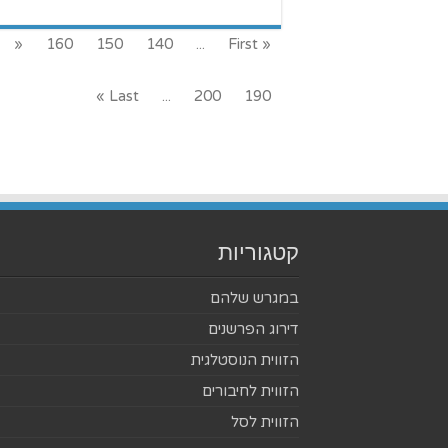
«
160
150
140
...
« First
Last »
...
200
190
קטגוריות
במגרש שלהם
דירוג הפרשנים
הזווית הנוסטלגית
הזווית לחיבורים
הזווית לסל