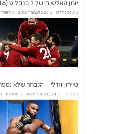
יומן האליפות של ליברקלופ (18): וולבס. ניצחון.
עופר גולדמן
22 בדצמבר 2018
הזווית 
טיירון וודלי – הנבחר שלא נספר
גיל שלו
21 בדצמבר 2018
זווית אחרת