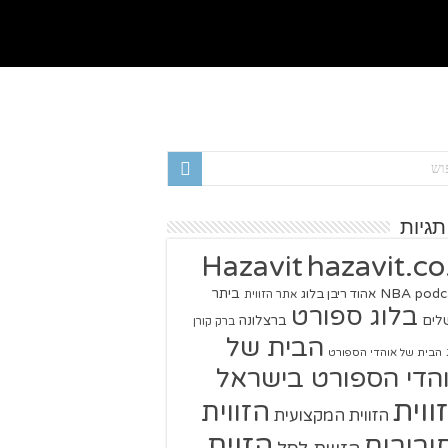
תגיות
hazavit.co.
Hazavit
NBA
podc
ביתר
אהוד ריבן בלוג
אתר הזווית
בלוג ספורט
שלים
ברצלונה
ברק קורן
הבית של
הבית של אוהדי הספורט
הדי הספורט בישראל
ווית
הזווית
הזווית המקצועית
הזוית
יבורים