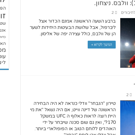
הפו
לחיבורים
2
זו
ברבע השעה הראשונה אמנם הכדור אצל
שטנ
ליברפול, אבל שלושת הבעיטות היחידות לשער
אנגל
הן של וולבס, כולל עצירה יפה של אליסון.
כדור
האל
המשך לקרוא »
מכ
עופ
ליג
2
טיירון "הנבחר" וודלי כנראה לא היה הבחירה
הראשונה של דיינה ווייט, אם היה נשאל "את מי
היית רוצה לראות כאלוף ה UFC במשקל
170?", ואין גם שום סכנה שייבחר על ידי
האוהדים ללוחם הטוב או הפופולארי ביותר.