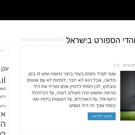
הדי הספורט בישראל
חיבורים
1
ענן 
עטר תמיד נתפס בעיניי בתור מישהו שיש לו בטן
il
מלאה, אבל הוא לא ידבר, לפחות לא עם אנשים
מבחוץ, לכן ניסיתי לדמיין אותו מוריד את היד
ast
מהפה ופשוט יורה מונולוג דומה, על הכדורגל
ירו
הישראלי, על האוהדים, על הטענות כלפיו ואני
בטוח שכך זה היה נשמע:
בלוג
או
המשך לקרוא »
הז
לח