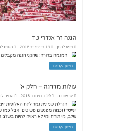
הגנה זה אנדרייטד
שגיא להמן
19 בדצמבר 2018
הזווית לח
המגמה ברורה: שחקני הגנה מקבלים
המשך לקרוא »
עולות מדרגה – חלק א'
ישי שורבה
19 בדצמבר 2018
הזווית לח
הגרלת שמינית גמר ליגת האלופות זימנה
יונייטד) וכמה מפגשים פשוטים, אבל כמו ש
שלב, מי תודח ומי לא ראויה להיות בשלב ה
המשך לקרוא »