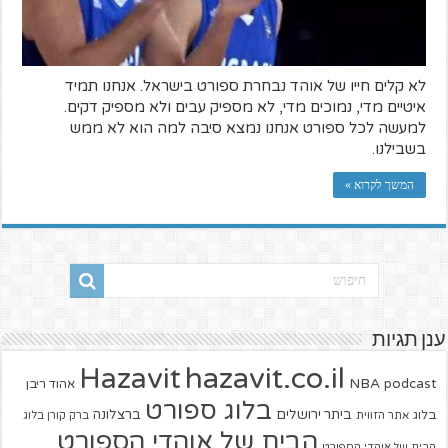
לא קלים חייו של אוהד נבחרת ספורט בישראל. אנחנו תמיד
איטיים מדי, נמוכים מדי, לא מספיק עבים ולא מספיק דקים.
למעשה לכל ספורט אנחנו נמצא סיבה למה הוא לא ממש
בשבילנו.
המשך לקרוא »
ענן תגיות
hazavit.co.il
Hazavit
NBA
podcast
אהוד ריבן
בלוג ספורט
ביתר ירושלים
ברצלונה
בלוג
אתר הזווית
ברק קורן בלוג
הבית של אוהדי הספורט
הבית של אוהדי הספורט