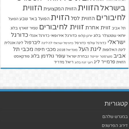
הזווית
הזווית
בישראל
הזווית המקצועית
הזוית
לחיבורים
הזווית לסל
הפועל באר שבע
הפועל
זווית לחיבורים
זווית אחרת
טמיר זוארץ בלוג
תל אביב
כדורגל
יוחאי שטנצלר בלוג
כדורגל אירופאי
כדורגל אנגלי
יורגן קלופ
ישראלי
ליברפול
ליגה אנגלית
כדורגל עולמי
כדורסל
כדורסל ישראלי
לה ליגה
ליגת העל
מכבי תל
מכבי חיפה
ליגת האלופות
מונדיאל 2018
אביב
עופר גולדמן בלוג
פודקאסט
נבחרת ישראל
מנצ'סטר יונייטד
פרמייר ליג
הזווית
ריאל מדריד
רועי זגה בלוג
קטגוריות
במגרש שלהם
דירוג הפרשנים