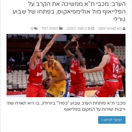
הערב: מכבי ת"א ממשיכה את הקרב על
הפלייאוף מול אולימפיאקוס, בפתחו של שבוע
גורלי
גיא קופיצ'ינסקי
8 בינואר 2021
הזווית לסל
0
מכבי ת"א פותחת הערב שבוע "כפול" ביורוליג, בו היא תארח שתי
יריבות ישירות על המקום בפלייאוף.
המשך לקרוא »