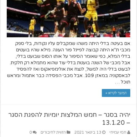
אם בעיטה בדלי היתה משהו שמקבלים עליו נקודות, בלי ספק
מכבי ת"א היתה קבוצה לפיינל פור העונה. מילא שהיו בועטים
בדלי המלא, כפי שאומר הסיפור על אותו הסוס שבועט בדלי,
אבל מכבי של השנה בועטת בדלי עוד שהוא מתמלא רק חלקית.
לבעוט בדלי היה למשל, לנצח את אולימפיאקוס ואז להפסיד
לבאסקוניה במאזן 10:9. אבל מכבי הפסידה כבר אתמול ומראש
תוכל …
המשך לקרוא »
יהיה בסגר – חמש המלצות יומיות להפגת הסגר
– 13.1.20
חמי עמיחי
13 בינואר 2021
הזווית לחיבורים
0