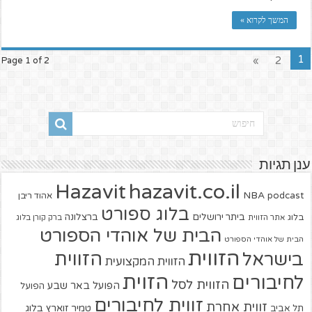
המשך לקרוא »
1
»
2
Page 1 of 2
ענן תגיות
hazavit.co.il
Hazavit
NBA
podcast
אהוד ריבן
בלוג ספורט
ביתר ירושלים
ברצלונה
בלוג
אתר הזווית
ברק קורן בלוג
הבית של אוהדי הספורט
הבית של אוהדי הספורט
הזווית
הזווית
בישראל
הזווית המקצועית
הזוית
לחיבורים
הזווית לסל
הפועל באר שבע
הפועל
זווית לחיבורים
זווית אחרת
טמיר זוארץ בלוג
תל אביב