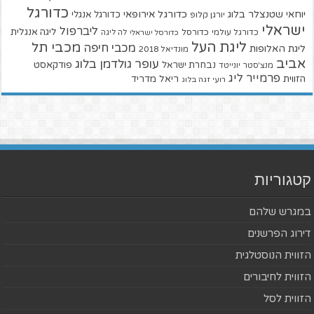
כדורגל
יוחאי שטנצלר בלוג
כדורגל אירופאי
כדורגל אנגלי
יורגן קלופ
ישראלי
ליברפול
ליגה אנגלית
כדורגל עולמי
כדורסל
כדורסל ישראלי
לה ליגה
ליגת העל
מכבי תל
מכבי חיפה
ליגת האלופות
מונדיאל 2018
אביב
עופר גולדמן בלוג
פודקאסט
נבחרת ישראל
מנצ'סטר יונייטד
פרמייר ליג
הזווית
ריאל מדריד
רועי זגה בלוג
קטגוריות
במגרש שלהם
דירוג הפרשנים
הזווית הנוסטלגית
הזווית לחיבורים
הזווית לסל