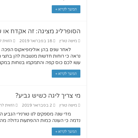
המשך לקרוא »
הסופרליג מציגה: זה אקדח או
מישה טורין
18 בפברואר 2019
הזווית ל
לאחר שנים בהן אולימפיאקוס הפכה א
נראה כי רוחות חדשות מנשבות להן בחצי הא
עשו לכם כוס קפה והתמקמו בנוחות במקו
המשך לקרוא »
מי צריך ליגה כשיש גביע?
מישה טורין
2 בפברואר 2019
הזווית לח
מדי שנה מספקים לנו טורנירי הגביע הש
נדמה כי העונה כמות ההפתעות גדולה מהרג
המשך לקרוא »