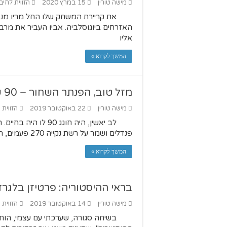
מישה טורין
15 במרץ 2020
הזווית לחיב
את קריירת המשחק שלו החל מריו מנ
האזרחים ביוגוסלביה. אביו העביר את מרב
אליו
המשך לקרוא »
מזל טוב, הפנתר השחור – 90 שנים להולדת לב יאשין
מישה טורין
22 באוקטובר 2019
הזווית 
פנדלים ושמר על רשת נקייה 270 פעמים, האדם שהגדיר מחדש את תפקיד השוער
המשך לקרוא »
בראי ההיסטוריה: פרטיזן בלגרד
מישה טורין
14 באוקטובר 2019
הזווית 
בשיחה סגורה, שערכתי עם עצמי, הוח