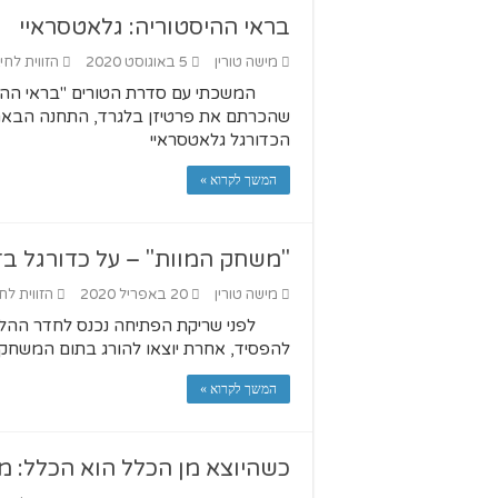
בראי ההיסטוריה: גלאטסראיי
מישה טורין
5 באוגוסט 2020
הזווית לחי
המשכתי עם סדרת הטורים "בראי ההי
שהכרתם את פרטיזן בלגרד, התחנה הבאה ש
הכדורגל גלאטסראיי
המשך לקרוא »
"משחק המוות" – על כדורגל ב
מישה טורין
20 באפריל 2020
הזווית לח
לפני שריקת הפתיחה נכנס לחדר ההלב
להפסיד, אחרת יוצאו להורג בתום המשחק.
המשך לקרוא »
כשהיוצא מן הכלל הוא הכלל: מר