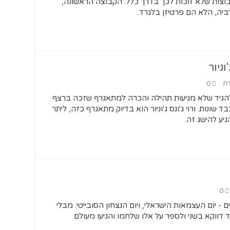
בוצות שלא זוכות לכך בדרך כלל. הקבוצה הראשונה,
יה, הלא הם פרטיזן בלגרד.
ניור
רת
0
ה להגיד שלא מגיעות תהילה והכרה למתאגרף שזכה ברצף
גוריות משקל כבד שונות. ורוי ג'ונס ג'וניור הוא בדיוק מתאגרף כזה, ליתר
יע להישג זה.
0
ם - יום העצמאות הישראלי, ויום הנצחון הסובייטי. מבלי
דווקא בשני ולספר על אלו שלחמו והגיעו מעולם