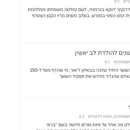
ורים
0
דז'וקיץ' דווקא בגרמניה, לשם נמלטה משפחתו ממלחמת
ית זמנו הפנוי במגרש, בשלב מסוים מריו הקטן הצטרף
הנוסטלגית
4
לב יאשין, היה חוגג 90 לו היה בחיים. השוער היחיד שזכה בבאלון ד'אור, מי שהדף מעל ל-150
הנוסטלגית
,
הזווית לחיבורים
2
לט פה אחד על פינת טורים חדשה בשם "בראי