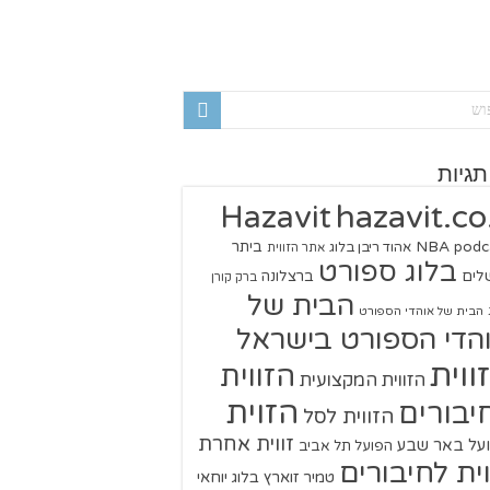
תגיות
hazavit.co.
Hazavit
NBA
podc
ביתר
אהוד ריבן בלוג
אתר הזווית
בלוג ספורט
שלים
ברצלונה
ברק קורן
הבית של
הבית של אוהדי הספורט
הדי הספורט בישראל
ווית
הזווית
הזווית המקצועית
הזוית
יבורים
הזווית לסל
זווית אחרת
על באר שבע
הפועל תל אביב
וית לחיבורים
טמיר זוארץ בלוג
יוחאי