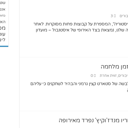
שטנ
אנגל
בורים
3
כדור
האל
סטוריה", המספרת על קבוצות פחות מסוקרות. לאחר
מכ
לנו, נמצאת בצד האירופי של איסטנבול – מועדון
עופ
ליג
זמן מלחמה
יבורים
,
זווית אחרת
0
שה של סטארט קצין גרמני והבהיר לשחקנים כי עליהם
יו מנדז'וקיץ' נפרד מאירופה