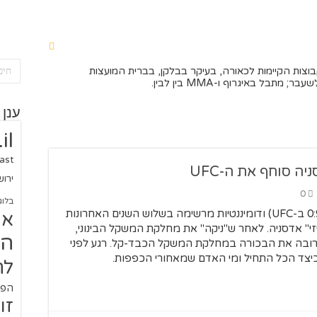
בוצות הקיימות לכאורה, בעיקר בבלקן, בברית המועצות
מתבל באיגרוף ו-MMA בין לבין.
ענן 
il
ast
ה סוחף את ה-UFC
ירו
0
בלוג
מאה ניצחונות קריירה, מאזן 0:20 (ו-0:9 ב-UFC) ודומיננטיות מרשימה בשלוש השנים האחרונות
או
י" אדסניה. לאחר ש"ניקה" את מחלקת המשקל הבינוני,
הז
 הקרובה את הבכורה במחלקת המשקל הכבד-קל. רגע לפני
 כיצד הכל התחיל ומי האדם שמאחורי הכפפות.
לח
הפו
זו