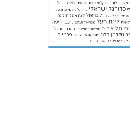
צלר בלוג
כדורגל אירופאי
כדורגל
יורגן קלופ
כדורגל ישראלי
י
כדורגל עולמי
כדורסל
ליברפול
ליגת
ליגה אנגלית
סל ישראלי
לה ליגה
ליגת העל
מכבי חיפה
ופות
מונדיאל 2018
בי תל אביב
נבחרת ישראל
מנצ'סטר יונייטד
ר גולדמן בלוג
פרמייר
פודקאסט הזווית
ריאל מדריד
רועי זגה בלוג