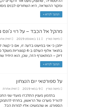
ההיסטוריה", שתעניק מעט אור זרקורים לק
ומקור ההשראה, היא השחורים-לבנים מסרב
המשך לקרוא »
מהקל אל הכבד – על רוי ג'ונס ג'ו
מישה טורין
11 באוגוסט 2019
זווית אח
ייתכן כי אני במיעוט בדעה זו, אם כי קש
בתואר אלוף העולם ב-4 קט
דיוק – המתאגרף הזה, שכן, הוא היחיד שהג
המשך לקרוא »
על ספורטאי יום הנצחון
מישה טורין
9 במאי 2019
זווית אחרת
בתזמון מעניין התלכדו מועדי שני החגי
להוריד מערכו של הראשון, בחרתי להתמקד 
הספורט, או שהמשיכו אליו למרות הכל.