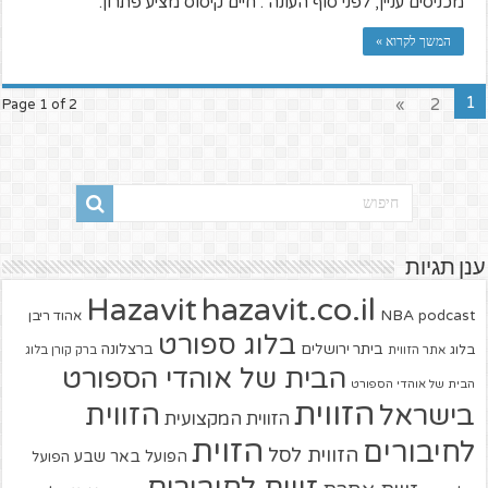
מכניסים עניין, לפני סוף העונה". חיים קיסוס מציע פתרון.
המשך לקרוא »
1
»
2
Page 1 of 2
ענן תגיות
hazavit.co.il
Hazavit
NBA
podcast
אהוד ריבן
בלוג ספורט
ביתר ירושלים
ברצלונה
בלוג
אתר הזווית
ברק קורן בלוג
הבית של אוהדי הספורט
הבית של אוהדי הספורט
הזווית
הזווית
בישראל
הזווית המקצועית
הזוית
לחיבורים
הזווית לסל
הפועל באר שבע
הפועל
זווית לחיבורים