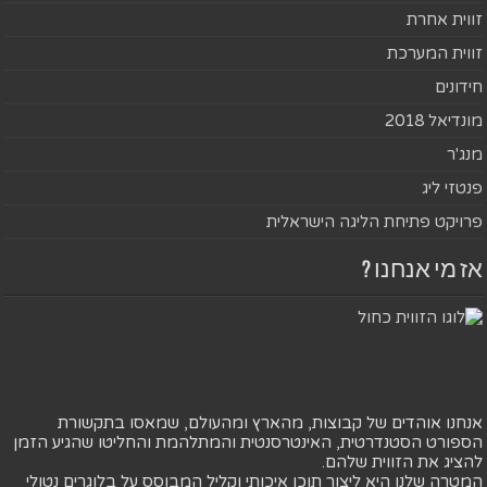
זווית אחרת
זווית המערכת
חידונים
מונדיאל 2018
מנג'ר
פנטזי ליג
פרויקט פתיחת הליגה הישראלית
אז מי אנחנו ?
אנחנו אוהדים של קבוצות, מהארץ ומהעולם, שמאסו בתקשורת
הספורט הסטנדרטית, האינטרסנטית והמתלהמת והחליטו שהגיע הזמן
להציג את הזווית שלהם.
המטרה שלנו היא ליצור תוכן איכותי וקליל המבוסס על בלוגרים נטולי