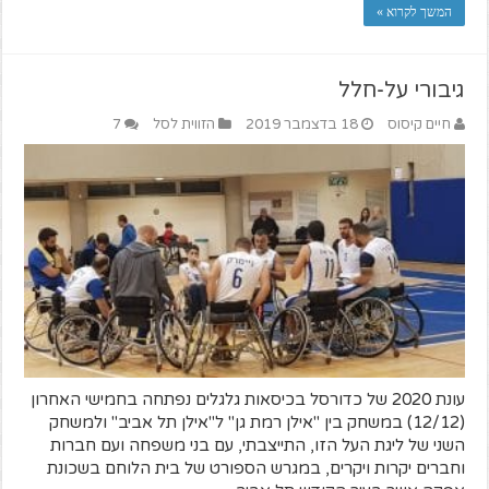
המשך לקרוא »
גיבורי על-חלל
חיים קיסוס
18 בדצמבר 2019
הזווית לסל
7
עונת 2020 של כדורסל בכיסאות גלגלים נפתחה בחמישי האחרון
(12/12) במשחק בין "אילן רמת גן" ל"אילן תל אביב" ולמשחק
השני של ליגת העל הזו, התייצבתי, עם בני משפחה ועם חברות
וחברים יקרות ויקרים, במגרש הספורט של בית הלוחם בשכונת