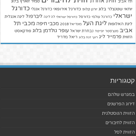
זווית אחרת
טמיר זוארץ בלוג
תל אביב
כדורגל
יוחאי שטנצלר בלוג
כדורגל אירופאי
כדורגל אנגלי
יורגן קלופ
ישראלי
ליברפול
ליגה אנגלית
כדורגל עולמי
כדורסל
כדורסל ישראלי
לה ליגה
ליגת העל
מכבי תל
מכבי חיפה
ליגת האלופות
מונדיאל 2018
אביב
עופר גולדמן בלוג
פודקאסט
נבחרת ישראל
מנצ'סטר יונייטד
פרמייר ליג
הזווית
ריאל מדריד
רועי זגה בלוג
קטגוריות
במגרש שלהם
דירוג הפרשנים
הזווית הנוסטלגית
הזווית לחיבורים
הזווית לסל