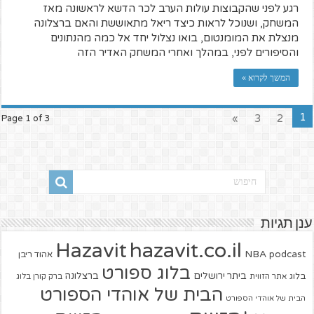
רגע לפני שהקבוצות עולות הערב לכר הדשא לראשונה מאז
המשחק, ושנוכל לראות כיצד ריאל מתאוששת והאם ברצלונה
מנצלת את המומנטום, בואו נצלול יחד אל כמה מהנתונים
והסיפורים לפני, במהלך ואחרי המשחק האדיר הזה
המשך לקרוא »
1
»
3
2
Page 1 of 3
ענן תגיות
hazavit.co.il
Hazavit
NBA
podcast
אהוד ריבן
בלוג ספורט
ביתר ירושלים
ברצלונה
בלוג
אתר הזווית
ברק קורן בלוג
הבית של אוהדי הספורט
הבית של אוהדי הספורט