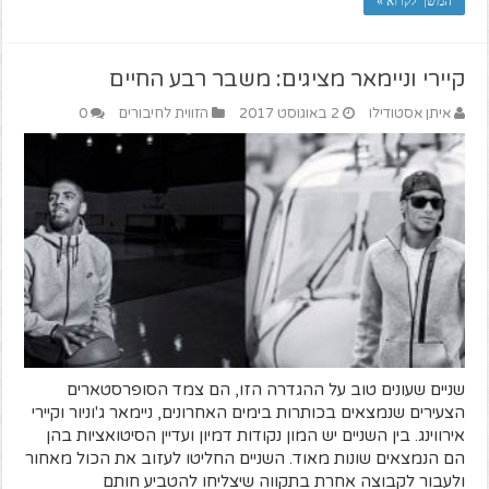
המשך לקרוא »
קיירי וניימאר מציגים: משבר רבע החיים
איתן אסטודילו
2 באוגוסט 2017
הזווית לחיבורים
0
שניים שעונים טוב על ההגדרה הזו, הם צמד הסופרסטארים
הצעירים שנמצאים בכותרות בימים האחרונים, ניימאר ג'וניור וקיירי
אירווינג. בין השניים יש המון נקודות דמיון ועדיין הסיטואציות בהן
הם הנמצאים שונות מאוד. השניים החליטו לעזוב את הכול מאחור
ולעבור לקבוצה אחרת בתקווה שיצליחו להטביע חותם