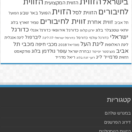
הזווית
הזווית
בישראל
הזווית המקצועית
הזוית
לחיבורים
הזווית לסל
הפועל באר שבע
הפועל
זווית לחיבורים
זווית אחרת
טמיר זוארץ בלוג
תל אביב
כדורגל
יוחאי שטנצלר בלוג
כדורגל אירופאי
כדורגל אנגלי
יורגן קלופ
ישראלי
ליברפול
ליגה אנגלית
כדורגל עולמי
כדורסל
כדורסל ישראלי
לה ליגה
ליגת העל
מכבי תל
מכבי חיפה
ליגת האלופות
מונדיאל 2018
אביב
עופר גולדמן בלוג
פודקאסט
נבחרת ישראל
מנצ'סטר יונייטד
פרמייר ליג
הזווית
ריאל מדריד
רועי זגה בלוג
קטגוריות
במגרש שלהם
דירוג הפרשנים
הזווית הנוסטלגית