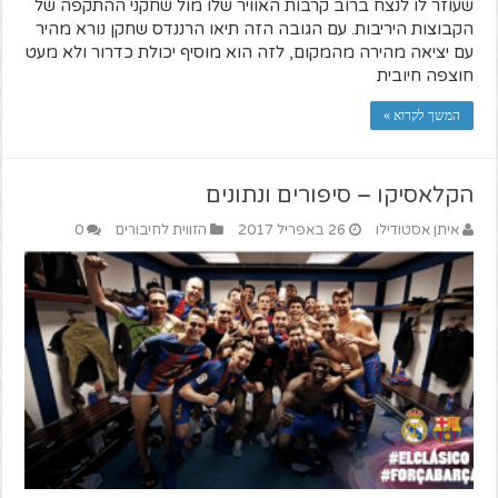
שעוזר לו לנצח ברוב קרבות האוויר שלו מול שחקני ההתקפה של
הקבוצות היריבות. עם הגובה הזה תיאו הרננדס שחקן נורא מהיר
עם יציאה מהירה מהמקום, לזה הוא מוסיף יכולת כדרור ולא מעט
חוצפה חיובית
המשך לקרוא »
הקלאסיקו – סיפורים ונתונים
איתן אסטודילו
26 באפריל 2017
הזווית לחיבורים
0