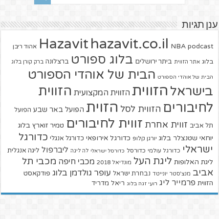
ענן תגיות
hazavit.co.il
Hazavit
NBA
podcast
אהוד ריבן
בלוג ספורט
ביתר ירושלים
ברצלונה
בלוג
אתר הזווית
ברק קורן בלוג
הבית של אוהדי הספורט
הבית של אוהדי הספורט
הזווית
הזווית
בישראל
הזווית המקצועית
הזוית
לחיבורים
הזווית לסל
הפועל באר שבע
הפועל
זווית לחיבורים
זווית אחרת
טמיר זוארץ בלוג
תל אביב
כדורגל
יוחאי שטנצלר בלוג
כדורגל אירופאי
כדורגל אנגלי
יורגן קלופ
ישראלי
ליברפול
ליגה אנגלית
כדורגל עולמי
כדורסל
כדורסל ישראלי
לה ליגה
ליגת העל
מכבי תל
מכבי חיפה
ליגת האלופות
מונדיאל 2018
אביב
עופר גולדמן בלוג
פודקאסט
נבחרת ישראל
מנצ'סטר יונייטד
פרמייר ליג
הזווית
ריאל מדריד
רועי זגה בלוג