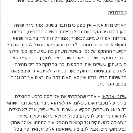
באנקר בסגל של מכבי וכל מאמן ישמח להשתמש בשירותיו.
מתנדנדים
האריס מדוניאנין
– אין ספק כי מדובר בשחקן אחר מזה שהיה
כאן בקדנציה הקודמות. נטול מניירות, חשיבה התקפית, מסירות
נהדרות ואפילו שערים. לכאורה, אמור להיות מדובר בזר שהוא
Jackpot. אז למה מתנדנד? כי מדוניאנין לא מסוגל לסחוב את כל
הקישור ההתקפי על גבו. בשיטת משחק בה שני שחקני כנף וחלוץ
מרכזי, תפקידו של מדוניאנין חשוב מאוד למערך ההתקפי והוא
חייב שחקן שישלים אותו התקפית, קרי בחלוקת כדורים מהירה
לאגפים ובבעיטות מרחוק לשער. במידה ולא יובא זר שיבצע את
המשימות הללו, מדוניאנין לא יתאים לקבוצה. ראינו איך זה נגמר
בפעם הקודמת.
שלומי אזולאי
– אחרי שהכתרתי את אלי דסה כרכש המוצלח
ביותר של מכבי העונה, שלומי אזולאי הוא מבחינתי אכזבה. שותף
רק ב-16 משחקים, הבקיע 2 שערים ובישל שניים, אבל לא הצליח
להראות מדוע יש לו מקום בסגל. אזולאי מראה יכולת שאולי
מספיקה למשחקים נגד קבוצות מהפלייאוף התחתון או למשחקי
גביע מוקדמים, אבל לקבוצה ששואפת אליפויות ואירופה בכל