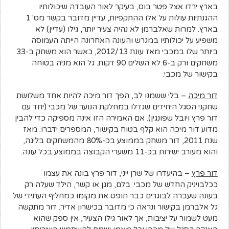
בארץ ירדו אצל פטר בוס, בעיקר לאור העובדה שיכולותיו
ההגנתיות עולות על אלו ההתקפיות, עדיין מדובר בקשר מס' 1
בארץ. למרות שאלברמן לא נהיה צעיר יותר, גילו (עדיין) לא
משפיע על יכולותיו במגרש והעונה האחרונה הייתה העמוסה
ביותר שלו במכבי מאז עונת 2012/13, כאשר הוא משחק ב-33
משחקים ורק ב-6 לא השלים 90 דקות. גל הוא מניה בטוחה
בקישור של מכבי.
דור מיכה
– בלי ששמנו לב, הפך דור מיכה להיות אחד משלושת
שחקני הסגל היחידים שגדלו במחלקת הנוער של מכבי (יחד עם
דור פרץ ויובל שפונגין). אם האמירה הזו אינה מספיקה כדי להבין
מדוע דור מיכה הוא קלף בטוח בקישור, המספרים ידברו: מאז
שנת 2011, דור משחק בממוצע בכ-80% מהמשחקים בליגה,
והוא מעורב ישירות בכ-11 משערי הקבוצה בממוצע בכל עונה.
דור פרץ
– בהיעדרו של שרן ייני, דור פרץ בונה את עצמו
ככלבויניק החדש של מכבי. בלם, מגן או קשר, הילד שעלה רק
בעונה שעברה לבוגרים כבר תופס את מקומו כמחליף העתידי של
גל אלברמן בקישור ונראה כי מדובר בכישרון אדיר. דור מתקשה
מעט לשמור על יציבות, אך לאור גילו הצעיר, אין ספק שהוא