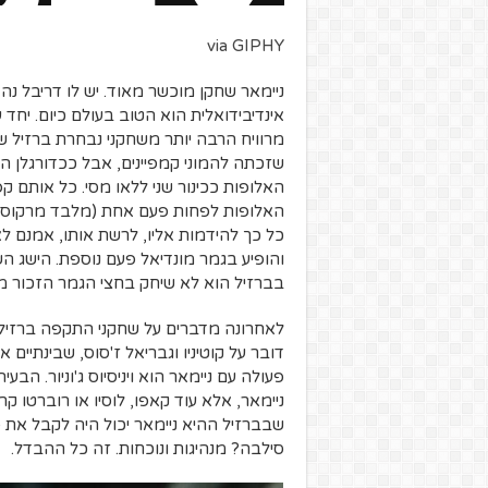
via GIPHY
ניימאר שחקן מוכשר מאוד. יש לו דריבל נהד
אינדיבידואלית הוא הטוב בעולם כיום. יחד
מרוויח הרבה יותר משחקני נבחרת ברזיל ש
שזכתה להמוני קמפיינים, אבל ככדורגלן ה
האלופות ככינור שני ללאו מסי. כל אותם קפ
האלופות לפחות פעם אחת (מלבד מרקוס שמ
כל כך להידמות אליו, לרשת אותו, אמנם ל
והופיע בגמר מונדיאל פעם נוספת. הישג ה
בברזיל הוא לא שיחק בחצי הגמר הזכור מו
לאחרונה מדברים על שחקני התקפה ברזיל
דובר על קוטיניו וגבריאל ז'סוס, שבינתיים
פעולה עם ניימאר הוא ויניסיוס ג'וניור. ה
ניימאר, אלא עוד קאפו, לוסיו או רוברטו ק
שבברזיל ההיא ניימאר יכול היה לקבל את 
סילבה? מנהיגות ונוכחות. זה כל ההבדל.