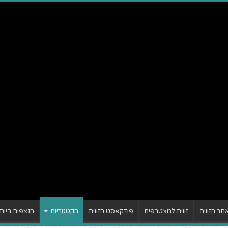
ר הזווית
זווית למצטרפים
פודקאסט הזווית
הקטגוריות
הנצפים ביות