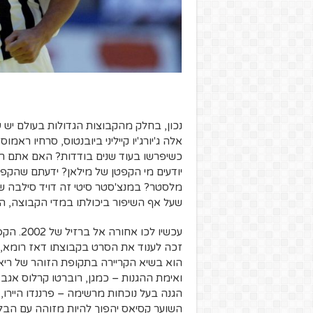
נכון, בחלק מהקבוצות הגדולות בעולם יש ע
אלה ג'יורג'יו קייליני ביובנטוס, סרחיו רא
כשיפרשו בעוד שנים בודדות? האם אתם רו
יודעים מי הקפטן של מילאן? ידעתם שהקפטן
מלסטר?
במנצ'סטר סיטי זה דויד סילבה ש
שעל אף השיפור ביכולתו במדי הקבוצה, הוא 
עכשיו ל
זכה לענוד את הסרט בקבוצתו דאז רומא, 
הוא בשיא הקריירה בתקופת הזוהר של ריאל
ואימת ההגנות – כמגן, רוברטו קרלוס אגב
הגנה בעל נוכחות מרשימה – פרננדו היירו
השוער קסיאס יהפוך להיות מזוהה עם הבל