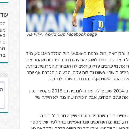
עוד 
הכד
משב
Via FIFA World Cup Facebook page
באיי
סוף
דור
בכל משחקי ההדחה שלה מאז הזכייה ביפן ובקוריאה, מול צרפת ב-2006, מול הולנד ב-2010, מול
בדר
-2014 ומול בלגיה ב-2018, ברזיל נראתה פשוט חלשה. לא היה מדובר ביריבות שהחנו את
 את מי שרבים עדיין קוראים לה הנבחרת המרגשת ביותר,
יריבות שהיו פשוט גדולות עליה. הבעיה מתגברת אף יותר
לבי הנוק-אאוט אף נבחרת שנחשבת לחזקה.
ב-2006 זאת הייתה גאנה, ב-2010 צ'ילה, ב-2014 שוב צ'ילה ואז קולומביה וב-2018 מקסיקו. נכון
ת שלב הבתים, אבל היכולת שהוצגה לא הייתה של
ויים. דור השחקנים הנוכחי שייך לדור ה-Y
. דור ה-
דה, כמו גם השחקנים שמתאפיינים בהחלפה של מספר
העשור שלפניו. אותו דור גם חשוף הרבה יותר לאמצעי