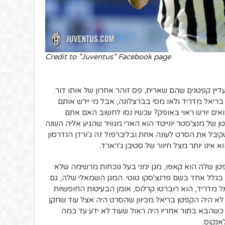
Credit to "Juventus" Facebook page
דיין קפטנים שהם שארית, פס זוהר אחרון של אותו דור.
מוס בריאל מדריד ולאו מסי בברצלונה, אבל מי יירש אותם
אים יורש ראוי באופק? עכשיו נסו לחשוב האם אתם
 של מנצ'סטר יונייטד הוא הארי מגוויר שהגיע אליה השנה
קיבל את הסרט לעונה אחת ובליברפול זה ג'ורדן הנדרסון
אינו יותר מצל חיוור של סטיבן ג'רארד.
כו אחורה אל ברזיל של 2002. הקפטן שלה הוא קאפו, מגן ימני בעל נוכחות מרשימה שלא
בגלל אחד בשם פרנצ'סקו טוטי. המגן השמאלי שלה, גם
 מדריד, הוא רוברטו קרלוס, אומן הבעיטות החופשיות
 לא היה הקפטן בריאל מכיוון שהסרט היה אצל עוד שחקן
, כשהבא בתור אחריו היה ראול שעוד לא ידע עד כמה
אנקוס.