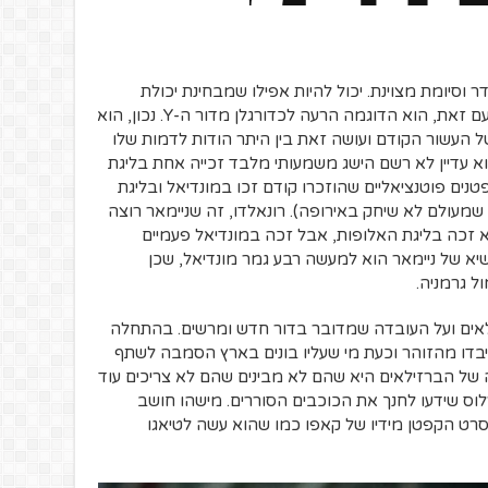
ר וסיומת מצוינת. יכול להיות אפילו שמבחינת יכולת
 עם זאת, הוא הדוגמה הרעה לכדורגלן מדור ה-
Y
. נכון, הוא
ל העשור הקודם ועושה זאת בין היתר הודות לדמות שלו
וא עדיין לא רשם הישג משמעותי מלבד זכייה אחת בליגת
טנים פוטנציאליים שהוזכרו קודם זכו במונדיאל ובליגת
עולם לא שיחק באירופה). רונאלדו, זה שניימאר רוצה
א זכה בליגת האלופות, אבל זכה במונדיאל פעמיים
שיא של ניימאר הוא למעשה רבע גמר מונדיאל, שכן
ל גרמניה.
אים ועל העובדה שמדובר בדור חדש ומרשים. בהתחלה
 איבדו מהזוהר וכעת מי שעליו בונים בארץ הסמבה לשתף
בעיה של הברזילאים היא שהם לא מבינים שהם לא צריכים עוד
רלוס שידעו לחנך את הכוכבים הסוררים. מישהו חושב
סרט הקפטן מידיו של קאפו כמו שהוא עשה לטיאגו