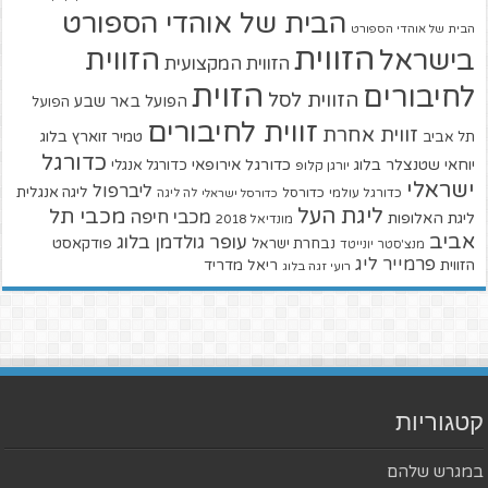
הבית של אוהדי הספורט
הבית של אוהדי הספורט
הזווית
הזווית
בישראל
הזווית המקצועית
הזוית
לחיבורים
הזווית לסל
הפועל באר שבע
הפועל
זווית לחיבורים
זווית אחרת
טמיר זוארץ בלוג
תל אביב
כדורגל
יוחאי שטנצלר בלוג
כדורגל אירופאי
כדורגל אנגלי
יורגן קלופ
ישראלי
ליברפול
ליגה אנגלית
כדורגל עולמי
כדורסל
כדורסל ישראלי
לה ליגה
ליגת העל
מכבי תל
מכבי חיפה
ליגת האלופות
מונדיאל 2018
אביב
עופר גולדמן בלוג
פודקאסט
נבחרת ישראל
מנצ'סטר יונייטד
פרמייר ליג
הזווית
ריאל מדריד
רועי זגה בלוג
קטגוריות
במגרש שלהם