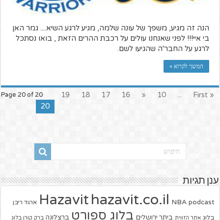
הנה זה מגיע, משפך של עונה שלמה, מגיע לרגע השיא.... גמר האן
בי איי!!! לפני שאנחנו עולים על רכבת ההרים הזאת , בואו נסתכל
לרגע על החבר'ה שהגיעו לשם.
המשך לקרוא »
19
18
17
16
«
10
...
« First
Page 20 of 20
20
ענן תגיות
hazavit.co.il
Hazavit
NBA
podcast
אהוד ריבן
בלוג ספורט
ביתר ירושלים
ברצלונה
בלוג
אתר הזווית
ברק קורן בלוג