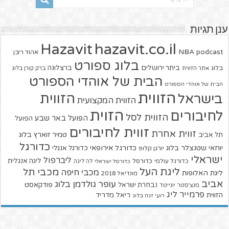
ענן תגיות
hazavit.co.il
Hazavit
NBA
podcast
אהוד ריבן
בלוג ספורט
ביתר ירושלים
ברצלונה
בלוג
אתר הזווית
ברק קורן בלוג
הבית של אוהדי הספורט
הבית של אוהדי הספורט
הזווית
הזווית
בישראל
הזווית המקצועית
הזוית
לחיבורים
הזווית לסל
הפועל באר שבע
הפועל
זווית לחיבורים
זווית אחרת
טמיר זוארץ בלוג
תל אביב
כדורגל
יוחאי שטנצלר בלוג
כדורגל אירופאי
כדורגל אנגלי
יורגן קלופ
ישראלי
ליברפול
ליגה אנגלית
כדורגל עולמי
כדורסל
כדורסל ישראלי
לה ליגה
ליגת העל
מכבי תל
מכבי חיפה
ליגת האלופות
מונדיאל 2018
אביב
עופר גולדמן בלוג
פודקאסט
נבחרת ישראל
מנצ'סטר יונייטד
פרמייר ליג
הזווית
ריאל מדריד
רועי זגה בלוג