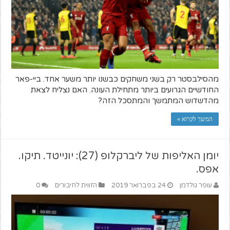
מהסילבסטר רק בשני משחקים כבשנו יותר משער אחד. ביי-פאר
החודשיים הגרועים ביותר מתחילת העונה. האם נצליח לצאת
מהדשדוש המתמשך והמתסכל הזה?
המשך לקרוא »
יומן האליפות של ליברקלופ (27): יונייטד. תיקו.
אפס.
עופר גולדמן
24 בפברואר 2019
הזווית לחיבורים
0