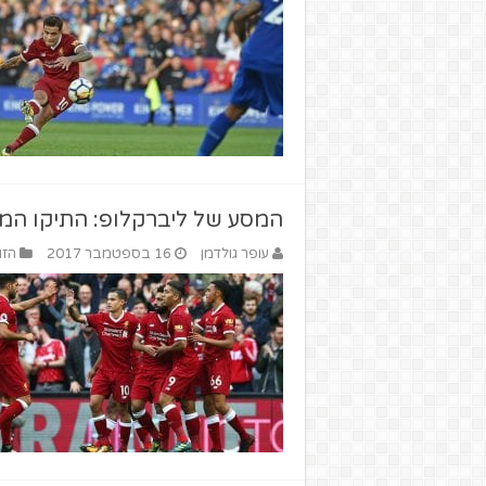
המסע של ליברקלופ: התיקו המב
עופר גולדמן
16 בספטמבר 2017
הזו