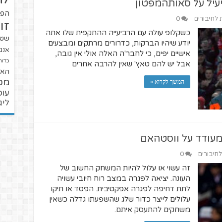
יעיל על סאותהמפטון
הפו
ת לחיבורים
0
זו
כשקלופ עולה עם הרביעייה ההתקפית שלו אתה
שטנ
יודע שיהיו הברקות, כדרורים מרתקים ומבצעים
אנגל
אישיים יפים, כי לחבר'ה האלה אולי אין גובה,
כדור
אבל יש להם טאץ' שאין להרבה אחרים
האל
מכ
המשך לקרוא »
עופ
ליג
מעודד על ווסטהאם
לחיבורים
0
זה עשוי או עלול להיות המשחק החשוב של
העונה. יציאה לפגרה במצב רוח חיובי עשויה
לתת דחיפה לפגרה אפקטיבית. הפסד או תיקו
עלולים לייצר כדור שלג שהשפעתו גדלה כשאין
משחקים להתעסק איתם.