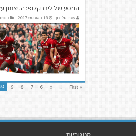
המסע של ליברקלופ: הניצחון ע
עופר גולדמן
19 באוגוסט 2017
הזווית
10
9
8
7
6
«
...
« First
קטגוריות