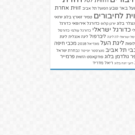
הזווית לסל
זווית אחרת
על באר שבע
הפועל תל אביב
וית לחיבורים
טמיר זוארץ בלוג
יוחאי
צלר בלוג
כדורגל אירופאי
כדורגל
יורגן קלופ
כדורגל ישראלי
י
כדורגל עולמי
כדורסל
ליברפול
ליגת
ליגה אנגלית
סל ישראלי
לה ליגה
ליגת העל
מכבי חיפה
ופות
מונדיאל 2018
בי תל אביב
נבחרת ישראל
מנצ'סטר יונייטד
ר גולדמן בלוג
פרמייר
פודקאסט הזווית
ריאל מדריד
רועי זגה בלוג