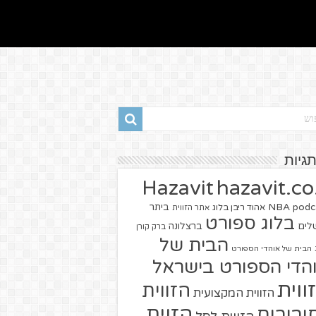
תגיות
hazavit.co.
Hazavit
NBA
podc
ביתר
אהוד ריבן בלוג
אתר הזווית
בלוג ספורט
שלים
ברצלונה
ברק קורן
הבית של
הבית של אוהדי הספורט
הדי הספורט בישראל
ווית
הזווית
הזווית המקצועית
הזוית
יבורים