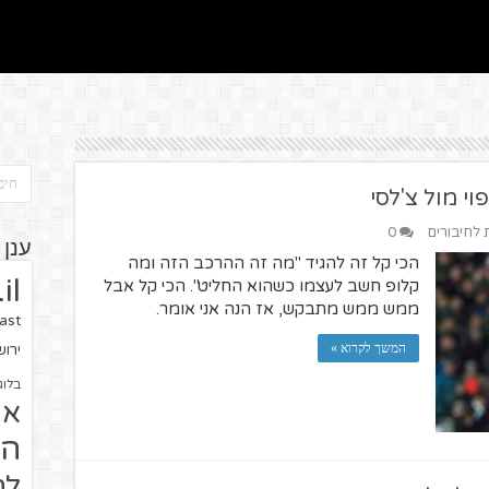
י מול צ'לסי
ת לחיבורים
0
ענן 
הכי קל זה להגיד "מה זה ההרכב הזה ומה
il
קלופ חשב לעצמו כשהוא החליט". הכי קל אבל
ממש ממש מתבקש, אז הנה אני אומר.
ast
המשך לקרוא »
ירו
בלוג
או
הז
לח