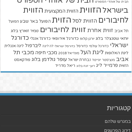
הבית של אוהדי הספורט
הבית של אוהדי הספורט
הזווית
הזווית
בישראל
הזווית המקצועית
הזוית
לחיבורים
הזווית לסל
הפועל באר שבע
הפועל
זווית לחיבורים
זווית אחרת
טמיר זוארץ בלוג
תל אביב
כדורגל
יוחאי שטנצלר בלוג
כדורגל אירופאי
כדורגל אנגלי
יורגן קלופ
ישראלי
ליברפול
ליגה אנגלית
כדורגל עולמי
כדורסל
כדורסל ישראלי
לה ליגה
ליגת העל
מכבי תל
מכבי חיפה
ליגת האלופות
מונדיאל 2018
אביב
עופר גולדמן בלוג
פודקאסט
נבחרת ישראל
מנצ'סטר יונייטד
פרמייר ליג
הזווית
ריאל מדריד
רועי זגה בלוג
קטגוריות
במגרש שלהם
דירוג הפרשנים