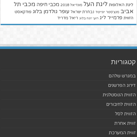
ליגת העל
מכבי תל
מכבי חיפה
ליגת האלופות
מונדיאל 2018
אביב
עופר גולדמן בלוג
פודקאסט
נבחרת ישראל
מנצ'סטר יונייטד
פרמייר ליג
הזווית
ריאל מדריד
רועי זגה בלוג
קטגוריות
במגרש שלהם
דירוג הפרשנים
הזווית הנוסטלגית
הזווית לחיבורים
הזווית לסל
זווית אחרת
זווית המערכת