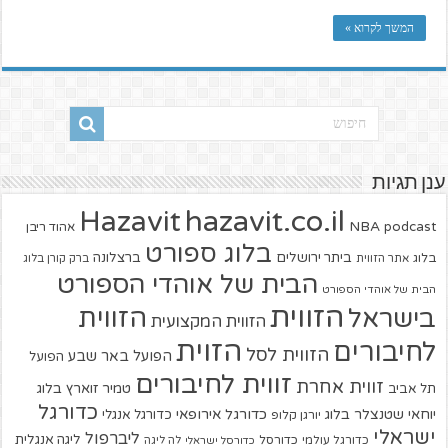
המשך לקרוא »
ענן תגיות
hazavit.co.il
Hazavit
NBA
podcast
אהוד ריבן
בלוג ספורט
ביתר ירושלים
ברצלונה
בלוג
אתר הזווית
ברק קורן בלוג
הבית של אוהדי הספורט
הבית של אוהדי הספורט
הזווית
הזווית
בישראל
הזווית המקצועית
הזוית
לחיבורים
הזווית לסל
הפועל באר שבע
הפועל
זווית לחיבורים
זווית אחרת
טמיר זוארץ בלוג
תל אביב
כדורגל
יוחאי שטנצלר בלוג
כדורגל אירופאי
כדורגל אנגלי
יורגן קלופ
ישראלי
ליברפול
ליגה אנגלית
כדורגל עולמי
כדורסל
כדורסל ישראלי
לה ליגה