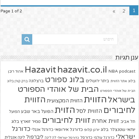
1
»
2
Page 1 of 2
ענן תגיות
hazavit.co.il
Hazavit
NBA
podcast
אהוד ריבן
בלוג ספורט
ביתר ירושלים
ברצלונה
בלוג
אתר הזווית
ברק קורן בלוג
הבית של אוהדי הספורט
הבית של אוהדי הספורט
הזווית
הזווית
בישראל
הזווית המקצועית
הזוית
לחיבורים
הזווית לסל
הפועל באר שבע
הפועל
זווית לחיבורים
זווית אחרת
טמיר זוארץ בלוג
תל אביב
כדורגל
יוחאי שטנצלר בלוג
כדורגל אירופאי
כדורגל אנגלי
יורגן קלופ
ישראלי
ליברפול
ליגה אנגלית
כדורגל עולמי
כדורסל
כדורסל ישראלי
לה ליגה