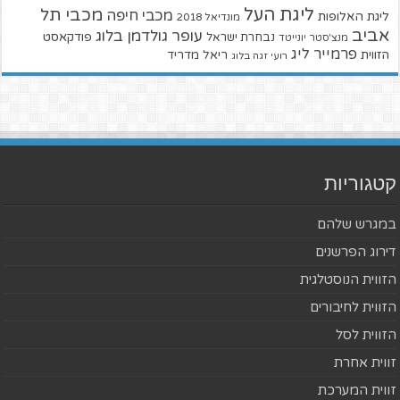
ליגת העל
מכבי תל
מכבי חיפה
ליגת האלופות
מונדיאל 2018
אביב
עופר גולדמן בלוג
פודקאסט
נבחרת ישראל
מנצ'סטר יונייטד
פרמייר ליג
הזווית
ריאל מדריד
רועי זגה בלוג
קטגוריות
במגרש שלהם
דירוג הפרשנים
הזווית הנוסטלגית
הזווית לחיבורים
הזווית לסל
זווית אחרת
זווית המערכת