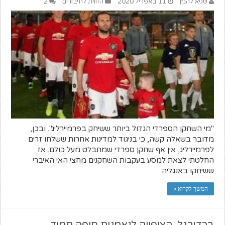
שגיא להמן
11 באפריל 2020
הזווית לחיבורים
2
"מי השחקן הספרדי הגדול ביותר ששיחק בפרמיירליג". ובכן,
מדובר בשאלה קשה, כי בניגוד למדינות אחרות ששלחו זרים
לפרמיירליג, אין אף שחקן ספרדי שמתבלט מעל כולם. אז
החלטתי לצאת למסע בעקבות השחקנים מחצי האי האיברי
ששיחקו באנגליה
המשך לקרוא »
בכדורגל, הציפייה לנאמנות סופה תמיד