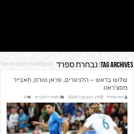
Tag Archives:
נבחרת ספרד
שלוש בראש – הלגיונרים, פראן טורס, חאבייר
מסצ'ראנו
חמי עמיחי
19 בנובמבר 2020
הזווית לחיבורים
0