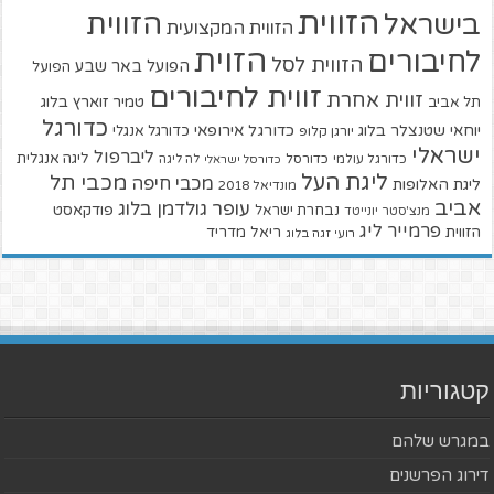
הזווית
הזווית
בישראל
הזווית המקצועית
הזוית
לחיבורים
הזווית לסל
הפועל באר שבע
הפועל
זווית לחיבורים
זווית אחרת
טמיר זוארץ בלוג
תל אביב
כדורגל
יוחאי שטנצלר בלוג
כדורגל אירופאי
כדורגל אנגלי
יורגן קלופ
ישראלי
ליברפול
ליגה אנגלית
כדורגל עולמי
כדורסל
כדורסל ישראלי
לה ליגה
ליגת העל
מכבי תל
מכבי חיפה
ליגת האלופות
מונדיאל 2018
אביב
עופר גולדמן בלוג
פודקאסט
נבחרת ישראל
מנצ'סטר יונייטד
פרמייר ליג
הזווית
ריאל מדריד
רועי זגה בלוג
קטגוריות
במגרש שלהם
דירוג הפרשנים