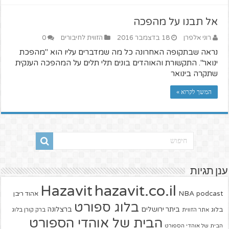
אל תבנו על מהפכה
רוני אלפרן
18 בדצמבר 2016
הזווית לחיבורים
0
נראה שבתקופה האחרונה כל מה שמדברים עליו הוא "מהפכת
ינואר". התקשורת והאוהדים בונים תלי תלים על המהפכה הענקית
שתקרה בינואר
המשך לקרוא »
ענן תגיות
hazavit.co.il
Hazavit
NBA
podcast
אהוד ריבן
בלוג ספורט
ביתר ירושלים
ברצלונה
בלוג
אתר הזווית
ברק קורן בלוג
הבית של אוהדי הספורט
הבית של אוהדי הספורט