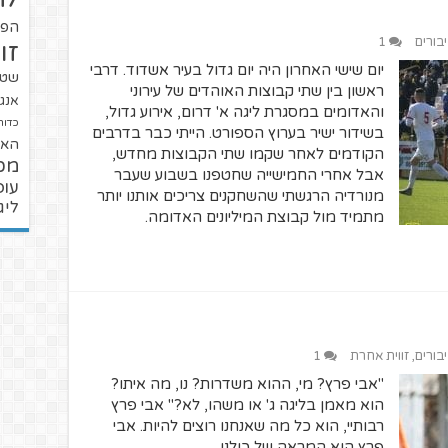
הפו
יבורים
1
זו
יום שישי האחרון היה יום גדול בעיר אשדוד. דרבי
שטנ
ראשון בין שתי קבוצות האוהדים של עירוני
אנגל
והאדומים במסגרת ליגה א' דרום, אירוע גדול,
כדור
בשידור ישיר בערוץ הספורט. הייתי כבר בדרבים
האל
הקודמים לאחר שקמו שתי הקבוצות מחדש,
מכ
אבל אחרי החמישייה שחטפנו בשבוע שעבר
עופ
מנורדיה הרגשתי שהשחקנים צריכים אותנו יותר
ליג
מתמיד מול קבוצת המיליונים האדומה.
יבורים
,
זווית אחרת
1
"אבי פרץ? מי, ההוא משדרות? נו, מה איתו?
הוא מאמן בליגה ג' או משהו, לא?" אבי פרץ
רבותיי, הוא כל מה שאנחנו רוצים להיות. אבי
פרץ הוא המראה של כולנו.