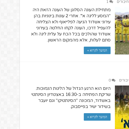
חיבורים
1
מתחילת העונה הסלוגן של העונה הזאת היה
"המסע לליגה א'". אחרי 2 עונות בינוניות בהן
עירוני אשדוד הגיעה לפלייאוף ולא הצליחה
להעפיל דרכו, העונה לקחו החלטה בעירוני
אשדוד שהולכים בכל הכח על עלית ליגה ולא
סתם לעלות, אלא מהמקום הראשון.
המשך לקרוא »
יבורים
0
היום הוא הרגע הגדול של הליגות הנמוכות.
שריקת הפתיחה ב-16:30 באצטדיון הסינתטי
באשדוד, המכונה "הסינתטיקו" וגם יועבר
בשידור ישיר בפייסבוק.
המשך לקרוא »