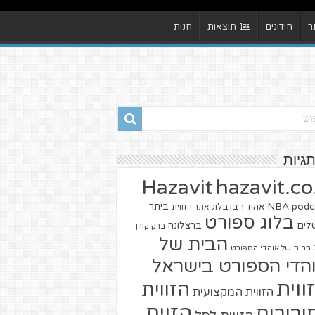
ר
חידונים
תוצאות
חנות
תגיות
hazavit.co.
Hazavit
NBA
podc
ביתר
אהוד ריבן בלוג
אתר הזווית
בלוג ספורט
שלים
ברצלונה
ברק קורן
הבית של
הבית של אוהדי הספורט
הדי הספורט בישראל
ווית
הזווית
הזווית המקצועית
הזוית
יבורים