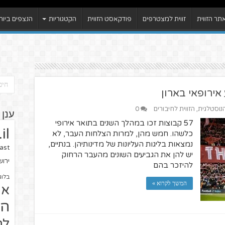
ר הזווית
זווית למצטרפים
פודקאסט הזווית
הקטגוריות
הנצפים ביות
אירופאי בארון
הנוסטלגית
,
הזווית לחיבורים
0
ענן 
57 קבוצות זכו במהלך השנים בתואר אירופי
il
כלשהו. חמש מהן, למרות הצלחות העבר, לא
נמצאות בליגות העליונות של מדינותיהן. בנתיים,
ast
יש להן את הגביעים השונים מהעבר הרחוק
ירו
להיזכר בהם
בלוג
המשך לקרוא »
או
הז
לח