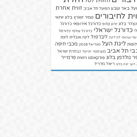
הזווית לסל
זווית אחרת
על באר שבע
הפועל תל אביב
וית לחיבורים
טמיר זוארץ בלוג
יוחאי
צלר בלוג
כדורגל אירופאי
כדורגל
יורגן קלופ
כדורגל ישראלי
י
כדורגל עולמי
כדורסל
ליברפול
ליגת
ליגה אנגלית
סל ישראלי
לה ליגה
ליגת העל
מכבי חיפה
ופות
מונדיאל 2018
בי תל אביב
נבחרת ישראל
מנצ'סטר יונייטד
ר גולדמן בלוג
פרמייר
פודקאסט הזווית
ריאל מדריד
רועי זגה בלוג