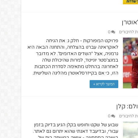
אוטרן
ית לחיבורים
0
פרויקט המפורקות - חלק ג: את הגיחה
לאוקראינה עברנו בהצלחה, והתחנה הבאה היא
גרמניה, אצל "השדים האדומים". לא מדובר
במנצ'סטר יונייטד, למרות שהיכולת שלה
לאחרונה בהחלט מתאימה לסדרת הכתבות
הזו, כי אם בקייזרסלאוטרן מהליגה השלישית.
המשך לקרוא »
לם: קלן
ית לחיבורים
0
שבוע של שקט וחופש בקלן הגיע בדיוק בזמן
עבורי, ובדיעבד דאגתי שהוא יתרום גם לאתר.
בשורה התחתונה - צפייה במשחק בית של