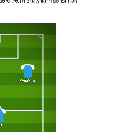
השתתפו:
טמיר זוארץ, אדם רוזנטל, שי טבי