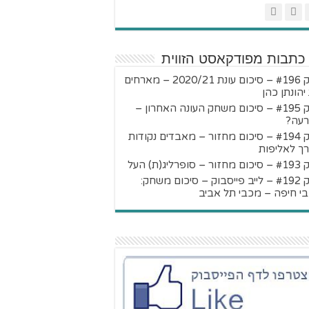
 כתבות מפודקאסט הזווית
פרק #196 – סיכום עונת 2020/21 – מארחים
יהונתן כהן
פרק #195 – סיכום משחק העונה האחרון –
עה?
פרק #194 – סיכום מחזור – מאבדים נקודות
ך לאליפות
 סופרליג(ת) העל
פרק #192 – לייב פייסבוק – סיכום משחק:
י חיפה – מכבי תל אביב