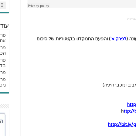
עוד
לפרק א'
) והפעם התמקדנו בקטגוריות של סיכום
את 
הכר
בדר
פרק #193 – סיכום מחזור –
ביב ומכבי חיפה)
מכב
http
h
ttp:/
http://bit.l