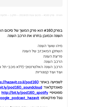
הזווית
·
פרק #160 – סיכום עונת 2019/20 – חלק ב – חלוקת פרסים
בפרק #160 הוא פרק המשך של סיכום העונה (
העונה וכמובן בחרנו את הרכב העונה
.
מיהו שוער העונה
השחקן המאכזב של העונה
פריצת העונה
הרכב העונה
הרכב העונה האלטרנטיבי (ללא מכבי תל א
ועוד ועוד קטגוריות
לשמיעה באתר:
0
s://hazavit.co.il/pod16
סאונדקלאוד
:
/bit.ly/pod160_soundcloud
ספוטיפיי
:
http://bit.ly/pod160_spotify
גוגל פודקאסט
:
y/google_podcast_hazavit