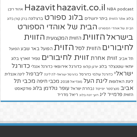
hazavit.co.il
Hazavit
NBA
podcast
אהוד ריבן
בלוג ספורט
ביתר ירושלים
ברצלונה
בלוג
אתר הזווית
ברק קורן בלוג
הבית של אוהדי הספורט
הבית של אוהדי הספורט
הזווית
הזווית
בישראל
הזווית המקצועית
הזוית
לחיבורים
הזווית לסל
הפועל באר שבע
הפועל
זווית לחיבורים
זווית אחרת
טמיר זוארץ בלוג
תל אביב
כדורגל
יוחאי שטנצלר בלוג
כדורגל אירופאי
כדורגל אנגלי
יורגן קלופ
ישראלי
ליברפול
ליגה אנגלית
כדורגל עולמי
כדורסל
כדורסל ישראלי
לה ליגה
ליגת העל
מכבי תל
מכבי חיפה
ליגת האלופות
מונדיאל 2018
אביב
עופר גולדמן בלוג
פודקאסט
נבחרת ישראל
מנצ'סטר יונייטד
פרמייר ליג
הזווית
ריאל מדריד
רועי זגה בלוג