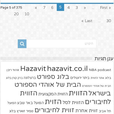
5
»
7
6
4
3
«
...
« First
Page 5 of 375
20
10
Last »
...
30
ענן תגיות
hazavit.co.il
Hazavit
NBA
podcast
אהוד ריבן
בלוג ספורט
ביתר ירושלים
ברצלונה
בלוג
אתר הזווית
ברק קורן בלוג
הבית של אוהדי הספורט
הבית של אוהדי הספורט
הזווית
הזווית
בישראל
הזווית המקצועית
הזוית
לחיבורים
הזווית לסל
הפועל באר שבע
הפועל
זווית לחיבורים
זווית אחרת
טמיר זוארץ בלוג
תל אביב