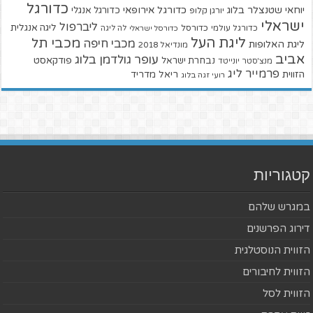
כדורגל
יוחאי שטנצלר בלוג
כדורגל אירופאי
כדורגל אנגלי
יורגן קלופ
ישראלי
ליברפול
ליגה אנגלית
כדורגל עולמי
כדורסל
כדורסל ישראלי
לה ליגה
ליגת העל
מכבי תל
מכבי חיפה
ליגת האלופות
מונדיאל 2018
אביב
עופר גולדמן בלוג
פודקאסט
נבחרת ישראל
מנצ'סטר יונייטד
פרמייר ליג
הזווית
ריאל מדריד
רועי זגה בלוג
קטגוריות
במגרש שלהם
דירוג הפרשנים
הזווית הנוסטלגית
הזווית לחיבורים
הזווית לסל