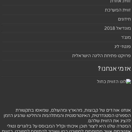
זווית אחרת
זווית המערכת
חידונים
מונדיאל 2018
מנג'ר
פנטזי ליג
פרויקט פתיחת הליגה הישראלית
אז מי אנחנו ?
אנחנו אוהדים של קבוצות, מהארץ ומהעולם, שמאסו בתקשורת
הספורט הסטנדרטית, האינטרסנטית והמתלהמת והחליטו שהגיע הזמן
להציג את הזווית שלהם.
המטרה שלנו היא ליצור תוכן איכותי וקליל המבוסס על בלוגרים נטולי
אינטרסים אשר מתייחסים לספורט כמו שצריך להתייחס לספורט. בזווית