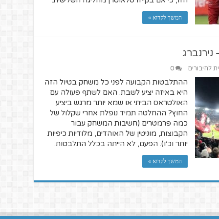
הזו, כי אם בקייזרסלאוטרן מהליגה השלישית.
המשך לקרוא »
 נירנברג
ית לחיבורים
0
ההתלבטות הקבועה לפני כל משחק בטיול הזה
היא באיזה יציע לשבת. האם לשתף פעולה עם
האולטראס הביתי או שמא יותר מרגש ביציע
החוץ? ההחלטה תמיד נופלת אחרי שקלול של
כמה פרמטרים (חשיבות המשחק עבור
הקבוצות, מוניטין של האוהדים, מלודיות כיפיות
יותר וכ׳ו). הפעם, לא הייתה בכלל התלבטות.
המשך לקרוא »