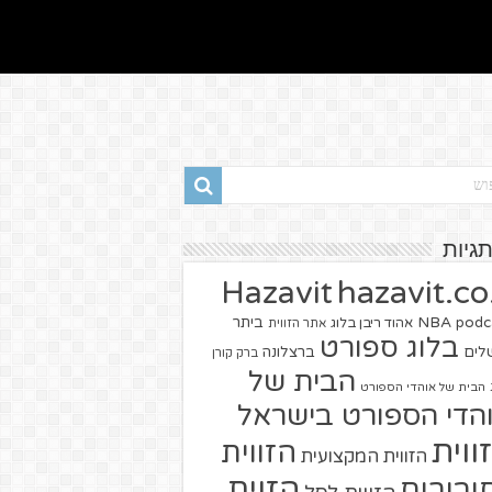
תגיות
hazavit.co.
Hazavit
NBA
podc
ביתר
אהוד ריבן בלוג
אתר הזווית
בלוג ספורט
שלים
ברצלונה
ברק קורן
הבית של
הבית של אוהדי הספורט
הדי הספורט בישראל
ווית
הזווית
הזווית המקצועית
הזוית
יבורים