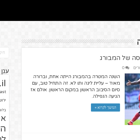
סה של המבורג
רים
0
ענן 
השנה המטרה בהמבורג הייתה אחת, וברורה
il
מאוד – עליית ליגה ותו לא. זה התחיל טוב, עם
סיום הסיבוב הראשון במקום הראשון. אולם אז
ast
הגיעה הנפילה.
ירו
המשך לקרוא »
בלוג
או
הז
לח