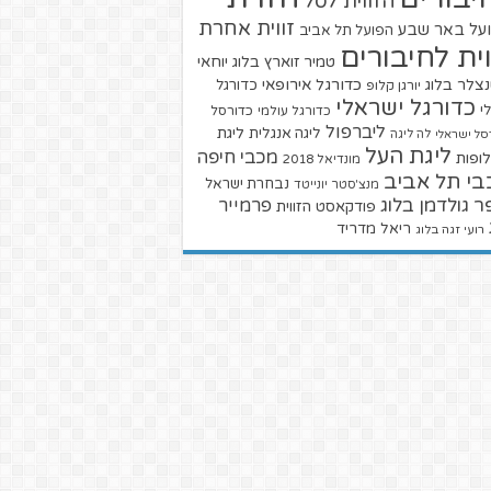
הזווית לסל
זווית אחרת
על באר שבע
הפועל תל אביב
וית לחיבורים
טמיר זוארץ בלוג
יוחאי
צלר בלוג
כדורגל אירופאי
כדורגל
יורגן קלופ
כדורגל ישראלי
י
כדורגל עולמי
כדורסל
ליברפול
ליגת
ליגה אנגלית
סל ישראלי
לה ליגה
ליגת העל
מכבי חיפה
ופות
מונדיאל 2018
בי תל אביב
נבחרת ישראל
מנצ'סטר יונייטד
ר גולדמן בלוג
פרמייר
פודקאסט הזווית
ריאל מדריד
רועי זגה בלוג