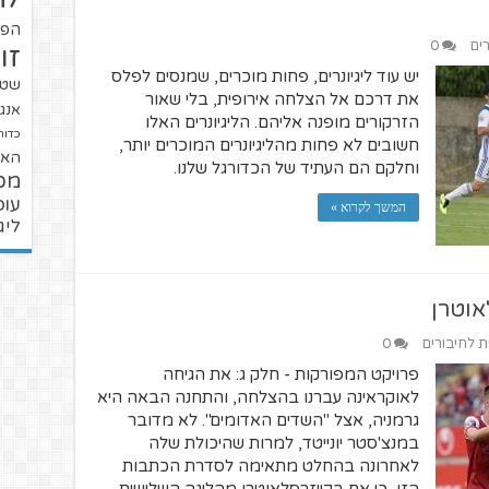
הפו
רים
0
זו
יש עוד ליגיונרים, פחות מוכרים, שמנסים לפלס
שטנ
את דרכם אל הצלחה אירופית, בלי שאור
אנגל
הזרקורים מופנה אליהם. הליגיונרים האלו
כדור
חשובים לא פחות מהליגיונרים המוכרים יותר,
האל
וחלקם הם העתיד של הכדורגל שלנו.
מכ
עופ
המשך לקרוא »
ליג
אוטרן
ית לחיבורים
0
פרויקט המפורקות - חלק ג: את הגיחה
לאוקראינה עברנו בהצלחה, והתחנה הבאה היא
גרמניה, אצל "השדים האדומים". לא מדובר
במנצ'סטר יונייטד, למרות שהיכולת שלה
לאחרונה בהחלט מתאימה לסדרת הכתבות